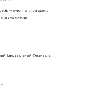
 району вокруг места проведения.
ающая соревнования.
...
ьский Танцевальный Фестиваль.
...