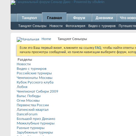
Танцпол
Главная
Форум
Дневники
Что ново
Танцуют Сеньоры
Новости
Фотогалерея
Видео с турниров
Путешеств
Home
Танцуют Сеньоры
Если это Ваш первый визит, кликните на ссылку
FAQ
, чтобы найти ответы
начала просмотра сообщений, из панели навигации выберите форум, котор
Разделы
Новости
Видео с турниров
Российские турниры
Чемпионаты Москвы
Кубок Русского клуба
Лобня
Чемпионат Сибири 2009
Вальс Победы
Огни Москвы
Первенства России
Латинский квартал
DanceForum
Большой приз Динамо
Межклубные турниры
Разные турниры
Зарубежные турниры