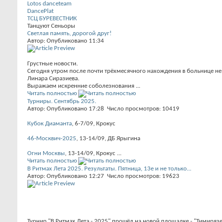
Lotos danceteam
DancePlat
ТСЦ БУРЕВЕСТНИК
Танцуют Сеньоры
Светлая память, дорогой друг!
Автор: Опубликовано 11:34
Грустные новости.
Сегодня утром после почти трёхмесячного нахождения в больнице не 
Линара Сиразиева.
Выражаем искренние соболезнования ...
Читать полностью
Турниры. Сентябрь 2025.
Автор: Опубликовано 17:28 Число просмотров: 10419
Кубок Диаманта
, 6-7/09, Крокус
46-Москвич-2025
, 13-14/09, ДБ Ярыгина
Огни Москвы
, 13-14/09, Крокус ...
Читать полностью
В Ритмах Лета 2025. Результаты. Пятница, 13е и не только...
Автор: Опубликовано 12:27 Число просмотров: 19623
Турнир "В Ритмах Лета - 2025" прошёл на новой площадке - "Тимирязе