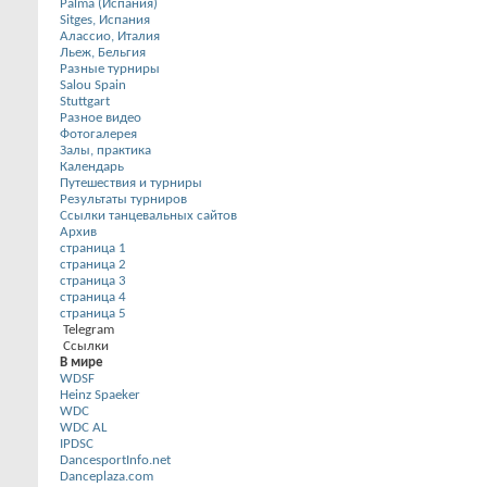
Palma (Испания)
Sitges, Испания
Алассио, Италия
Льеж, Бельгия
Разные турниры
Salou Spain
Stuttgart
Разное видео
Фотогалерея
Залы, практика
Календарь
Путешествия и турниры
Результаты турниров
Ссылки танцевальных сайтов
Архив
страница 1
страница 2
страница 3
страница 4
страница 5
Telegram
Ссылки
В мире
WDSF
Heinz Spaeker
WDC
WDC AL
IPDSC
DancesportInfo.net
Danceplaza.com