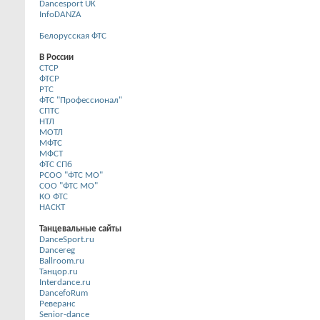
Dancesport UK
InfoDANZA
Белорусская ФТС
В России
CТСР
ФТСР
РТС
ФТС "Профессионал"
СПТС
НТЛ
МОТЛ
МФТС
МФСТ
ФТС СПб
РСОО "ФТС МО"
СОО "ФТС МО"
КО ФТС
НАСКТ
Танцевальные сайты
DanceSport.ru
Dancereg
Ballroom.ru
Танцор.ru
Interdance.ru
DancefoRum
Реверанс
Senior-dance