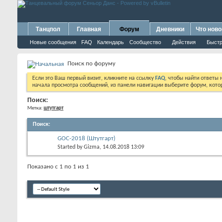
Танцпол
Главная
Форум
Дневники
Что ново
Новые сообщения
FAQ
Календарь
Сообщество
Действия
Быстр
Поиск по форуму
Если это Ваш первый визит, кликните на ссылку
FAQ
, чтобы найти ответы
начала просмотра сообщений, из панели навигации выберите форум, котор
Поиск:
Метка:
штутгарт
Поиск
:
GOC-2018 (Штутгарт)
Started by
Gizma
, 14.08.2018 13:09
Показано с 1 по 1 из 1