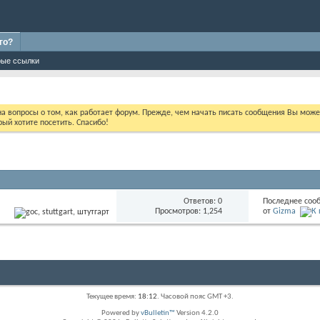
го?
ые ссылки
 на вопросы о том, как работает форум. Прежде, чем начать писать сообщения Вы мож
ый хотите посетить. Спасибо!
Ответов:
0
Последнее соо
Просмотров: 1,254
от
Gizma
Текущее время:
18:12
. Часовой пояс GMT +3.
Powered by
vBulletin™
Version 4.2.0