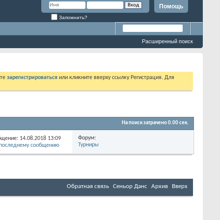
Помощь
Запомнить?
Расширенный поиск
ете
зарегистрироваться
или кликните вверху ссылку Регистрация. Для
На поиск затрачено
0.00
сек.
Форум:
бщение: 14.08.2018
13:09
Турниры
Обратная связь
Сеньор Данс
Архив
Вверх