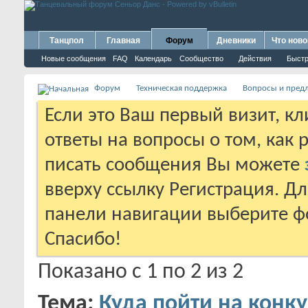
Танцпол
Главная
Форум
Дневники
Что ново
Новые сообщения
FAQ
Календарь
Сообщество
Действия
Быстр
Форум
Техническая поддержка
Вопросы и пред
Если это Ваш первый визит, к
ответы на вопросы о том, как 
писать сообщения Вы можете
вверху ссылку Регистрация. Д
панели навигации выберите фо
Спасибо!
Показано с 1 по 2 из 2
Тема:
Куда пойти на конку