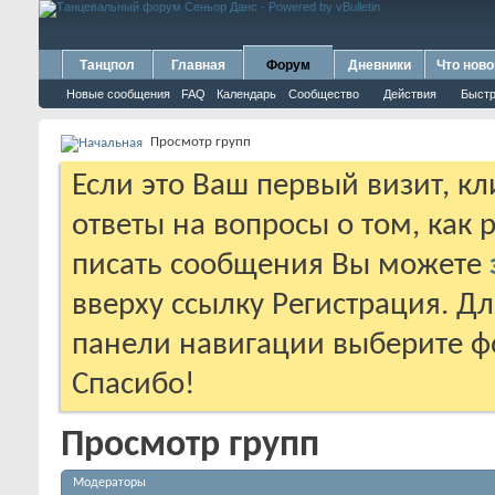
Танцпол
Главная
Форум
Дневники
Что ново
Новые сообщения
FAQ
Календарь
Сообщество
Действия
Быстр
Просмотр групп
Если это Ваш первый визит, к
ответы на вопросы о том, как 
писать сообщения Вы можете
вверху ссылку Регистрация. Д
панели навигации выберите фо
Спасибо!
Просмотр групп
Модераторы