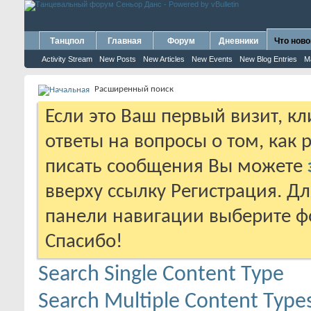
Танцпол
Главная
Форум
Дневники
Что ново
Activity Stream
New Posts
New Articles
New Events
New Blog Entries
M
Расширенный поиск
Если это Ваш первый визит, к
ответы на вопросы о том, как 
писать сообщения Вы можете
вверху ссылку Регистрация. Д
панели навигации выберите фо
Спасибо!
Search Single Content Type
Search Multiple Content Type