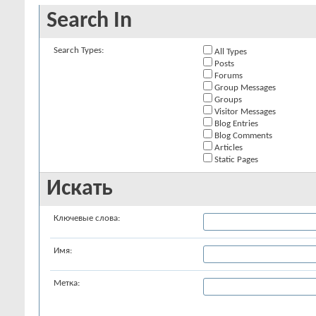
Search In
Search Types:
All Types
Posts
Forums
Group Messages
Groups
Visitor Messages
Blog Entries
Blog Comments
Articles
Static Pages
Искать
Ключевые слова:
Имя:
Метка: