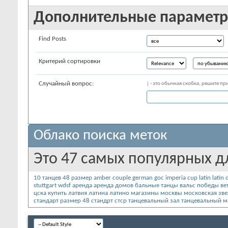
Дополнительные парамет
Find Posts
Критерий сортировки
Случайный вопрос:
| - это обычная скобка, решите п
Облако поиска меток
Это 47 самых популярных д
10 танцев
48 размер
amber couple
german
goc
imperia cup
latin
latin 
stuttgart
wdsf
аренда
аренда домов
бальные танцы
вальс победы
ве
цска
купить
латвия
латина
латино
магазины москвы
московская зве
стандарт размер 48
стандрт
стср
танцевальный зал
танцевальный м