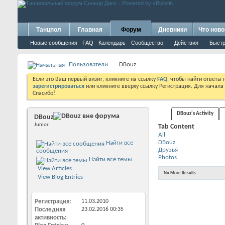
Танцпол
Главная
Форум
Дневники
Что ново
Новые сообщения
FAQ
Календарь
Сообщество
Действия
Быстр
Пользователи
DBouz
Если это Ваш первый визит, кликните на ссылку
FAQ
, чтобы найти ответы
зарегистрироваться
или кликните вверху ссылку Регистрация. Для начала
Спасибо!
DBouz's Activity
DBouz
Junior
Tab Content
All
DBouz
Найти все
Друзья
сообщения
Photos
Найти все темы
View Articles
No More Results
View Blog Entries
Регистрация
11.03.2010
Последняя
23.02.2016
00:35
активность