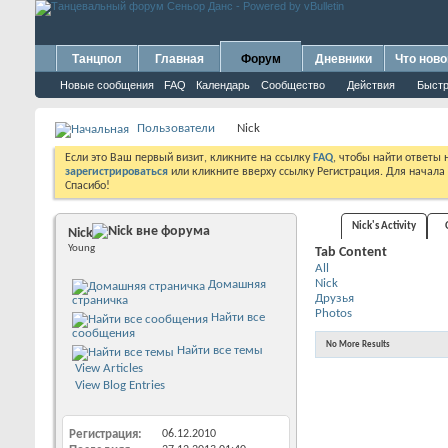
Танцпол
Главная
Форум
Дневники
Что ново
Новые сообщения
FAQ
Календарь
Сообщество
Действия
Быстр
Пользователи
Nick
Если это Ваш первый визит, кликните на ссылку
FAQ
, чтобы найти ответы
зарегистрироваться
или кликните вверху ссылку Регистрация. Для начала
Спасибо!
Nick's Activity
Nick
Young
Tab Content
All
Nick
Домашняя
Друзья
страничка
Photos
Найти все
сообщения
No More Results
Найти все темы
View Articles
View Blog Entries
Регистрация
06.12.2010