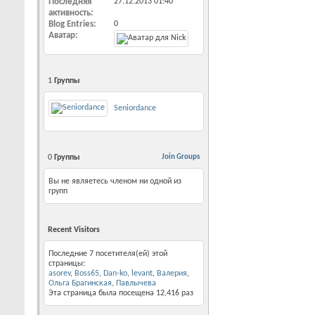
Последняя
27.12.2013
01:40
активность
Blog Entries
0
Аватар
1
Группы
Seniordance
0
Группы
Join Groups
Вы не являетесь членом ни одной из
групп
Recent Visitors
Последние 7 посетителя(ей) этой
страницы:
asorev
,
Boss65
,
Dan-ko
,
levant
,
Валерия
,
Ольга Брагинская
,
Павлычева
Эта страница была посещена
12,416
раз