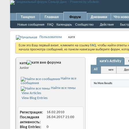
Танцпол
Главная
Форум
Дневники
Что ново
Новые сообщения
FAQ
Календарь
Сообщество
Действия
Быстр
Пользователи
катя
Если это Ваш первый визит, кликните на ссылку
FAQ
, чтобы найти ответы
начала просмотра сообщений, из панели навигации выберите форум, котор
катя's Activity
катя
Junior
All
катя
Дру
Найти все
сообщения
No More Results
Найти все темы
View Articles
View Blog Entries
Регистрация
16.02.2010
Последняя
26.04.2017
21:00
активность
Blog Entries
0