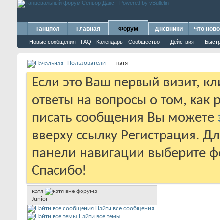
Танцпол
Главная
Форум
Дневники
Что ново
Новые сообщения
FAQ
Календарь
Сообщество
Действия
Быстр
Пользователи
катя
Если это Ваш первый визит, к
ответы на вопросы о том, как 
писать сообщения Вы можете
вверху ссылку Регистрация. Д
панели навигации выберите фо
Спасибо!
катя
Junior
Найти все сообщения
Найти все темы