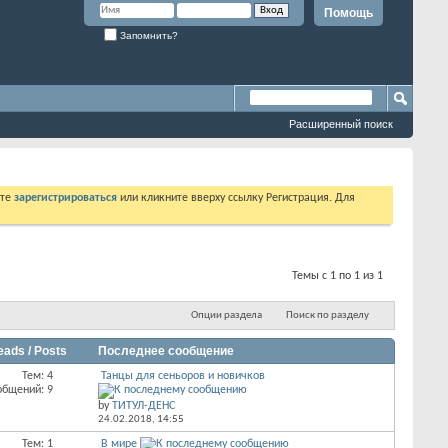
Помощь
Запомнить?
Расширенный поиск
ете
зарегистрироваться
или кликните вверху ссылку Регистрация. Для
Темы с 1 по 1 из 1
Опции раздела
Поиск по разделу
eads / Posts
Последнее сообщение
Тем: 4
Танцы для сеньоров и новичков
общений: 9
by
ТИТУЛ-ДЕНС
24.02.2018,
14:55
Тем: 1
В мире