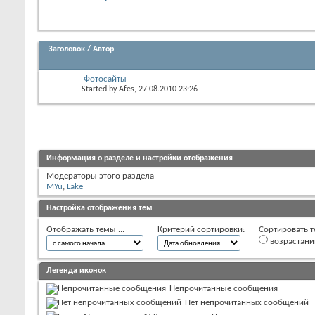
Заголовок
/
Автор
Фотосайты
Started by
Afes
, 27.08.2010 23:26
Информация о разделе и настройки отображения
Модераторы этого раздела
MYu
,
Lake
Настройка отображения тем
Отображать темы ...
Критерий сортировки:
Сортировать т
возрастан
Легенда иконок
Непрочитанные сообщения
Нет непрочитанных сообщений