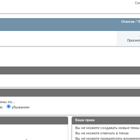
Со
Ответов
/
П
Просмот
емы по...
ию
убыванию
Ваши права
Вы
не можете
создавать новые темы
Вы
не можете
отвечать в темах
Вы
не можете
прикреплять вложени