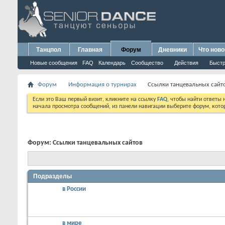
Танцпол
Главная
Форум
Дневники
Что ново
Новые сообщения
FAQ
Календарь
Сообщество
Действия
Быстр
Форум
Информация о турнирах
Cсылки танцевальных сайт
Если это Ваш первый визит, кликните на ссылку
FAQ
, чтобы найти ответы
начала просмотра сообщений, из панели навигации выберите форум, котор
Форум:
Cсылки танцевальных сайтов
Подразделы
в России
в мире