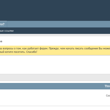
го?
ые ссылки
ов
 на вопросы о том, как работает форум. Прежде, чем начать писать сообщения Вы мож
ый хотите посетить. Спасибо!
Thr
Со