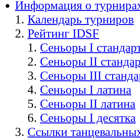
Информация о турнира
Календарь турниров
Рейтинг IDSF
Сеньоры I стандар
Сеньоры II станда
Сеньоры III станда
Сеньоры I латина
Сеньоры II латина
Сеньоры I десятка
Cсылки танцевальных