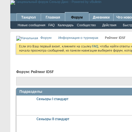
Танцпол
Главная
Форум
Дневники
Что ново
Новые сообщения
FAQ
Календарь
Сообщество
Действия
Быстр
Форум
Информация о турнирах
Рейтинг IDSF
Если это Ваш первый визит, кликните на ссылку
FAQ
, чтобы найти ответы
начала просмотра сообщений, из панели навигации выберите форум, котор
Форум:
Рейтинг IDSF
Подразделы
Сеньоры I стандарт
Сеньоры II стандарт