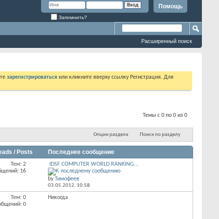
Помощь
Запомнить?
Расширенный поиск
ете
зарегистрироваться
или кликните вверху ссылку Регистрация. Для
Темы с 0 по 0 из 0
Опции раздела
Поиск по разделу
eads / Posts
Последнее сообщение
Тем: 2
IDSF COMPUTER WORLD RANKING...
бщений: 16
by
Тимофеев
03.05.2012,
10:58
Тем: 0
Никогда
общений: 0