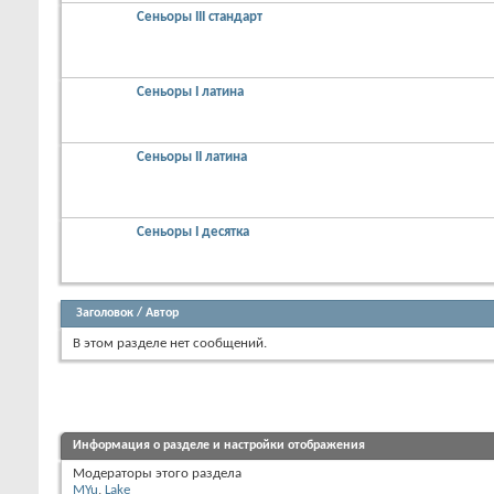
Сеньоры III стандарт
Сеньоры I латина
Сеньоры II латина
Сеньоры I десятка
Заголовок
/
Автор
В этом разделе нет сообщений.
Информация о разделе и настройки отображения
Модераторы этого раздела
MYu
,
Lake