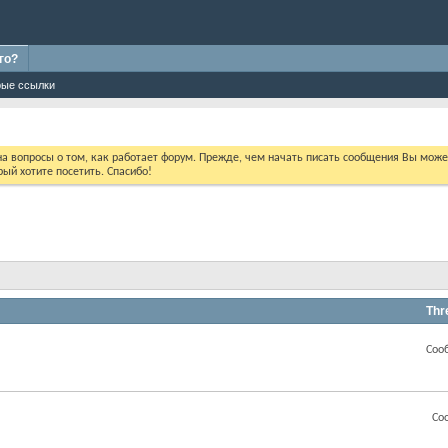
го?
ые ссылки
 на вопросы о том, как работает форум. Прежде, чем начать писать сообщения Вы мож
ый хотите посетить. Спасибо!
Thr
Соо
Со