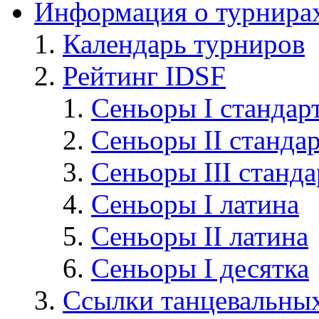
Информация о турнира
Календарь турниров
Рейтинг IDSF
Сеньоры I стандар
Сеньоры II станда
Сеньоры III станда
Сеньоры I латина
Сеньоры II латина
Сеньоры I десятка
Cсылки танцевальных