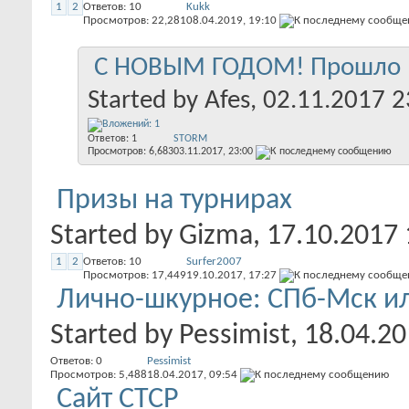
1
2
Ответов:
10
Kukk
Просмотров: 22,281
08.04.2019,
19:10
С НОВЫМ ГОДОМ! Прошло 10
Started by
Afes
, 02.11.2017 2
Ответов:
1
STORM
Просмотров: 6,683
03.11.2017,
23:00
Призы на турнирах
Started by
Gizma
, 17.10.2017
1
2
Ответов:
10
Surfer2007
Просмотров: 17,449
19.10.2017,
17:27
Лично-шкурное: СПб-Мск ил
Started by
Pessimist
, 18.04.2
Ответов:
0
Pessimist
Просмотров: 5,488
18.04.2017,
09:54
Сайт СТСР