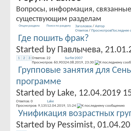
Вопросы, информация, связанные
существующим разделам
Опции раздела
Поиск по разделу
Заголовок
/
Автор
Ответов
/
Просмотров
Последнее 
Где пошить фрак?
Started by
Павлычева
, 21.01
1
2
3
Ответов:
22
Surfer2007
Просмотров: 60,903
24.08.2019,
23:30
Групповые занятия для Сен
программе
Started by
Lake
, 12.04.2019 1
Ответов:
0
Lake
Просмотров: 9,135
12.04.2019,
15:24
Унификация возрастных гру
Started by
Pessimist
, 01.04.2