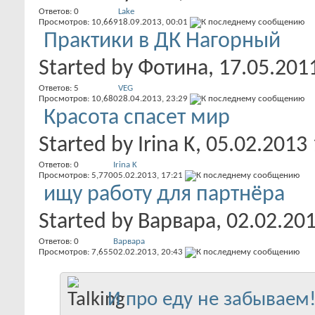
Ответов:
0
Lake
Просмотров: 10,669
18.09.2013,
00:01
Практики в ДК Нагорный
Started by
Фотина
, 17.05.201
Ответов:
5
VEG
Просмотров: 10,680
28.04.2013,
23:29
Красота спасет мир
Started by
Irina K
, 05.02.2013
Ответов:
0
Irina K
Просмотров: 5,770
05.02.2013,
17:21
ищу работу для партнёра
Started by
Варвара
, 02.02.20
Ответов:
0
Варвара
Просмотров: 7,655
02.02.2013,
20:43
И про еду не забываем