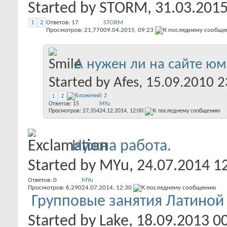
Started by
STORM
, 31.03.201
1
2
Ответов:
17
STORM
Просмотров: 21,770
09.04.2015,
09:23
А нужен ли на сайте ю
Started by
Afes
, 15.09.2010 2
1
2
Ответов:
15
MYu
Просмотров: 27,354
24.12.2014,
12:00
Нужна работа.
Started by
MYu
, 24.07.2014 1
Ответов:
0
MYu
Просмотров: 6,290
24.07.2014,
12:30
Групповые занятия Латиной
Started by
Lake
, 18.09.2013 0