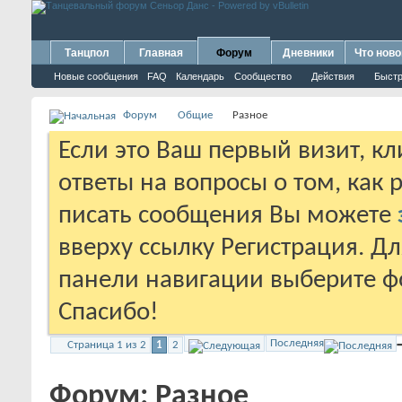
Танцпол
Главная
Форум
Дневники
Что ново
Новые сообщения
FAQ
Календарь
Сообщество
Действия
Быстр
Форум
Общие
Разное
Если это Ваш первый визит, к
ответы на вопросы о том, как 
писать сообщения Вы можете
вверху ссылку Регистрация. Д
панели навигации выберите фо
Спасибо!
Последняя
Страница 1 из 2
1
2
Форум:
Разное