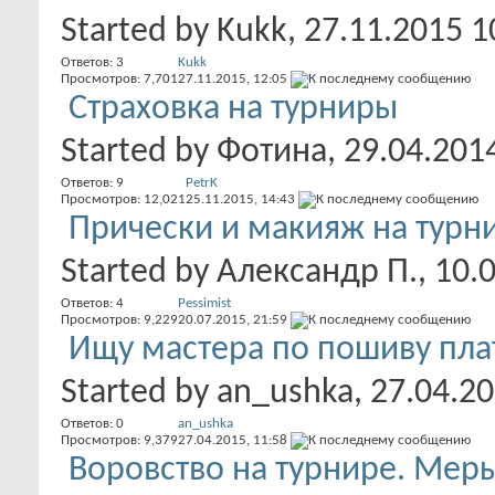
Started by
Kukk
, 27.11.2015 1
Ответов:
3
Kukk
Просмотров: 7,701
27.11.2015,
12:05
Страховка на турниры
Started by
Фотина
, 29.04.201
Ответов:
9
PetrK
Просмотров: 12,021
25.11.2015,
14:43
Прически и макияж на турни
Started by
Александр П.
, 10.
Ответов:
4
Pessimist
Просмотров: 9,229
20.07.2015,
21:59
Ищу мастера по пошиву пла
Started by
an_ushka
, 27.04.2
Ответов:
0
an_ushka
Просмотров: 9,379
27.04.2015,
11:58
Воровство на турнире. Мер