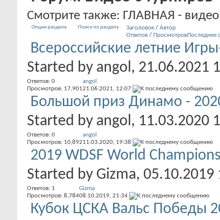
Смотрите также: ГЛАВНАЯ - видео
Опции раздела
Поиск по разделу
Заголовок
/
Автор
Ответов
/
Просмотров
Последнее 
Всероссийские летние Игры-
Started by
angol
, 21.06.2021 
Ответов:
0
angol
Просмотров: 17,901
21.06.2021,
12:07
Большой приз Динамо - 202
Started by
angol
, 11.03.2020 
Ответов:
0
angol
Просмотров: 10,892
11.03.2020,
19:38
2019 WDSF World Championship
Started by
Gizma
, 05.10.2019
Ответов:
1
Gizma
Просмотров: 8,784
08.10.2019,
21:34
Кубок ЦСКА Вальс Победы 2