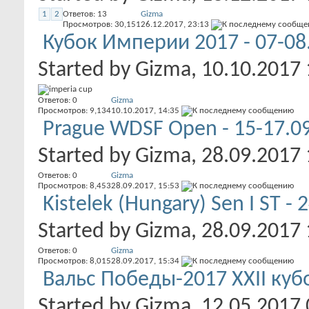
1
2
Ответов:
13
Gizma
Просмотров: 30,151
26.12.2017,
23:13
Кубок Империи 2017 - 07-08
Started by
Gizma
, 10.10.2017
Ответов:
0
Gizma
Просмотров: 9,134
10.10.2017,
14:35
Prague WDSF Open - 15-17.0
Started by
Gizma
, 28.09.2017
Ответов:
0
Gizma
Просмотров: 8,453
28.09.2017,
15:53
Kistelek (Hungary) Sen I ST - 
Started by
Gizma
, 28.09.2017
Ответов:
0
Gizma
Просмотров: 8,015
28.09.2017,
15:34
Вальс Победы-2017 XXII куб
Started by
Gizma
, 12.05.2017