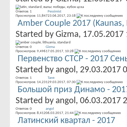
Ответов:
1
Pessimist
Просмотров: 11,847
23.06.2017,
23:18
Amber Couple 2017 (Kaunas, 
Started by
Gizma
, 17.05.2017
Ответов:
0
Gizma
Просмотров: 9,496
17.05.2017,
10:28
Первенство СТСР - 2017 Сен
Started by
angol
, 29.03.2017 
Ответов:
1
Таня
Просмотров: 14,231
29.03.2017,
07:30
Большой приз Динамо - 201
Started by
angol
, 06.03.2017 
Ответов:
0
angol
Просмотров: 8,412
06.03.2017,
21:44
Латинский квартал - 2017