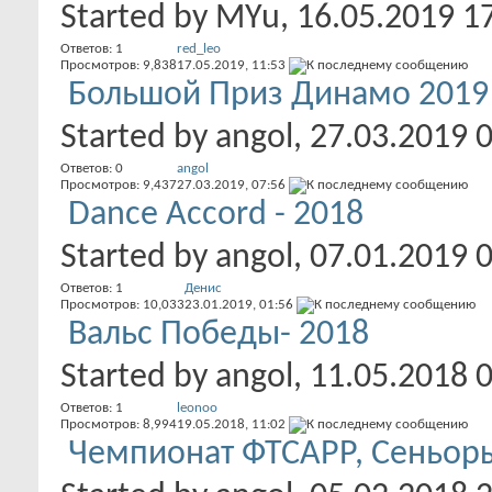
Started by
MYu
, 16.05.2019 1
Ответов:
1
red_leo
Просмотров: 9,838
17.05.2019,
11:53
Большой Приз Динамо 2019
Started by
angol
, 27.03.2019 
Ответов:
0
angol
Просмотров: 9,437
27.03.2019,
07:56
Dance Accord - 2018
Started by
angol
, 07.01.2019 
Ответов:
1
Денис
Просмотров: 10,033
23.01.2019,
01:56
Вальс Победы- 2018
Started by
angol
, 11.05.2018 
Ответов:
1
leonoo
Просмотров: 8,994
19.05.2018,
11:02
Чемпионат ФТСАРР, Сеньор