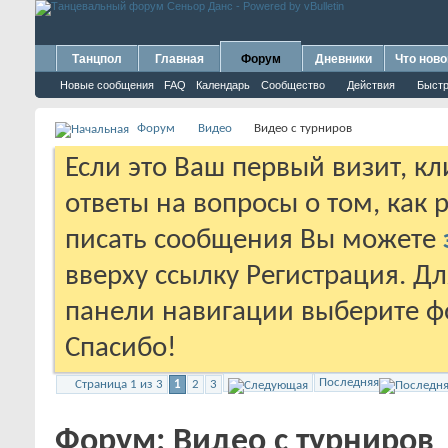
Танцпол
Главная
Форум
Дневники
Что ново
Новые сообщения
FAQ
Календарь
Сообщество
Действия
Быстр
Форум
Видео
Видео с турниров
Если это Ваш первый визит, к
ответы на вопросы о том, как 
писать сообщения Вы можете
вверху ссылку Регистрация. Д
панели навигации выберите фо
Спасибо!
Последняя
Страница 1 из 3
1
2
3
Форум:
Видео с турниров