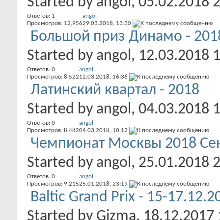
Started by
angol
, 05.02.2018 
Ответов:
1
angol
Просмотров: 12,956
29.03.2018,
13:30
Большой приз Динамо - 201
Started by
angol
, 12.03.2018 
Ответов:
0
angol
Просмотров: 8,522
12.03.2018,
16:36
Латинский квартал - 2018
Started by
angol
, 04.03.2018 
Ответов:
0
angol
Просмотров: 8,482
04.03.2018,
10:12
Чемпионат Москвы 2018 Се
Started by
angol
, 25.01.2018 
Ответов:
0
angol
Просмотров: 9,215
25.01.2018,
23:19
Baltic Grand Prix - 15-17.12.2
Started by
Gizma
, 18.12.2017