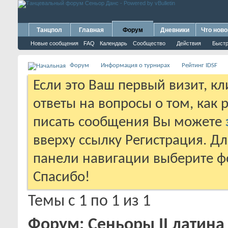
Танцпол
Главная
Форум
Дневники
Что ново
Новые сообщения
FAQ
Календарь
Сообщество
Действия
Быстр
Форум
Информация о турнирах
Рейтинг IDSF
Если это Ваш первый визит, к
ответы на вопросы о том, как 
писать сообщения Вы можете
вверху ссылку Регистрация. Д
панели навигации выберите фо
Спасибо!
Темы с 1 по 1 из 1
Форум:
Сеньоры II латина