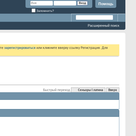
Помощь
Запомнить?
Расширенный поиск
ете
зарегистрироваться
или кликните вверху ссылку Регистрация. Для
Быстрый переход
Сеньоры I латина
Вверх