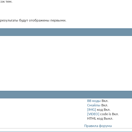
ок тем.
е результаты будут отображены первыми.
BB коды
Вкл.
Смайлы
Вкл.
[IMG]
код
Вкл.
[VIDEO]
code is
Вкл.
HTML код
Выкл.
Правила форума