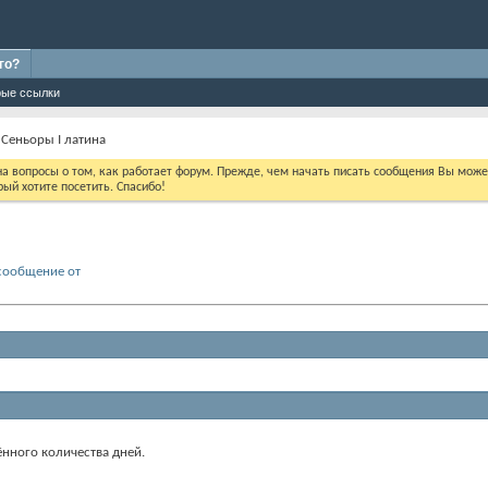
го?
ые ссылки
Сеньоры I латина
 на вопросы о том, как работает форум. Прежде, чем начать писать сообщения Вы мож
ый хотите посетить. Спасибо!
сообщение от
ённого количества дней.