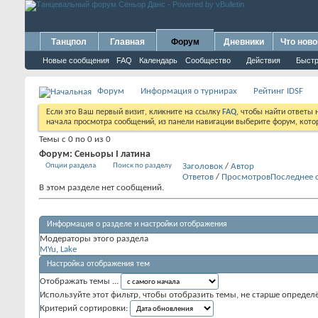
Танцпол
Главная
Форум
Дневники
Что ново
Новые сообщения
FAQ
Календарь
Сообщество
Действия
Быстр
Форум
Информация о турнирах
Рейтинг IDSF
Если это Ваш первый визит, кликните на ссылку
FAQ
, чтобы найти ответы
начала просмотра сообщений, из панели навигации выберите форум, котор
Темы с 0 по 0 из 0
Форум:
Сеньоры I латина
Опции раздела
Поиск по разделу
Заголовок
/
Автор
Ответов
/
Просмотров
Последнее 
В этом разделе нет сообщений.
Информация о разделе и настройки отображения
Модераторы этого раздела
MYu
,
Lake
Настройка отображения тем
Отображать темы ...
Используйте этот фильтр, чтобы отобразить темы, не старше определ
Критерий сортировки: