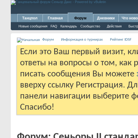
Танцпол
Главная
Форум
Дневники
Что ново
Новые сообщения
FAQ
Календарь
Сообщество
Действия
Быстр
Форум
Информация о турнирах
Рейтинг IDSF
Если это Ваш первый визит, к
ответы на вопросы о том, как 
писать сообщения Вы можете
вверху ссылку Регистрация. Д
панели навигации выберите фо
Спасибо!
Форум:
Сеньоры II станда