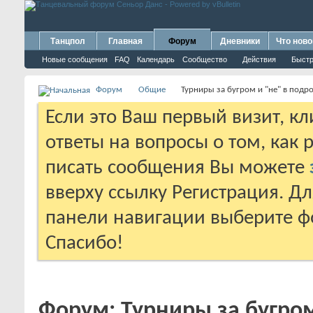
Танцпол
Главная
Форум
Дневники
Что ново
Новые сообщения
FAQ
Календарь
Сообщество
Действия
Быстр
Форум
Общие
Турниры за бугром и "не" в подр
Если это Ваш первый визит, к
ответы на вопросы о том, как 
писать сообщения Вы можете
вверху ссылку Регистрация. Д
панели навигации выберите фо
Спасибо!
Форум:
Турниры за бугром