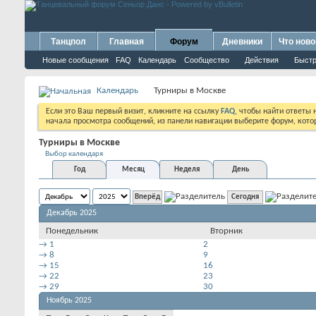
Танцпол
Главная
Форум
Дневники
Что ново
Новые сообщения
FAQ
Календарь
Сообщество
Действия
Быстр
Календарь
Турниры в Москве
Если это Ваш первый визит, кликните на ссылку
FAQ
, чтобы найти ответы
начала просмотра сообщений, из панели навигации выберите форум, котор
Турниры в Москве
Выбор календаря
Год
Месяц
Неделя
День
Сегодня
Декабрь 2025
Понедельник
Вторник
→
1
2
→
8
9
→
15
16
→
22
23
→
29
30
Ноябрь 2025