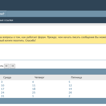
го?
ые ссылки
 на вопросы о том, как работает форум. Прежде, чем начать писать сообщения Вы мож
ый хотите посетить. Спасибо!
←
→
Среда
Четверг
Пятница
3
4
5
10
11
12
17
18
19
24
25
26
31
1
2