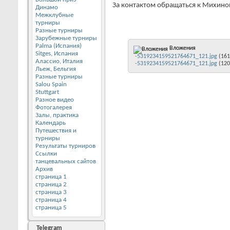
За контактом обращаться к Михин
Динамо
Межклубные
турниры
Разные турниры
Зарубежные турниры
Palma (Испания)
Вложения
Sitges, Испания
-5319234159521764671_121.jpg
(161
Алассио, Италия
-5319234159521764671_121.jpg
(120
Льеж, Бельгия
Разные турниры
Salou Spain
Stuttgart
Разное видео
Фотогалерея
Залы, практика
Календарь
Путешествия и
турниры
Результаты турниров
Ссылки
танцевальных сайтов
Архив
страница 1
страница 2
страница 3
страница 4
страница 5
Telegram