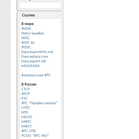
Ссылки
В мире
WDSF
Heinz Spaeker
WDC
WDC AL
IPDSC
DancesportInfo.net
Danceplaza.com
Dancesport UK
InfoDANZA
Белорусская ФТС
В России
CТСР
ФТСР
РТС
ФТС "Профессионал"
СПТС
НТЛ
МОТЛ
МФТС
МФСТ
ФТС СПб
РСОО "ФТС МО"