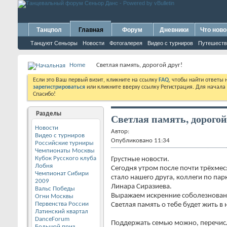
Танцпол
Главная
Форум
Дневники
Что ново
Танцуют Сеньоры
Новости
Фотогалерея
Видео с турниров
Путешеств
Home
Светлая память, дорогой друг!
Если это Ваш первый визит, кликните на ссылку
FAQ
, чтобы найти ответы
зарегистрироваться
или кликните вверху ссылку Регистрация. Для начала
Спасибо!
Разделы
Светлая память, дорогой
Новости
Автор:
Видео с турниров
Опубликовано 11:34
Российские турниры
Чемпионаты Москвы
Кубок Русского клуба
Грустные новости.
Лобня
Сегодня утром после почти трёхме
Чемпионат Сибири
стало нашего друга, коллеги по пар
2009
Линара Сиразиева.
Вальс Победы
Выражаем искренние соболезнован
Огни Москвы
Первенства России
Светлая память о тебе будет жить в
Латинский квартал
DanceForum
Поддержать семью можно, перечис
Большой приз