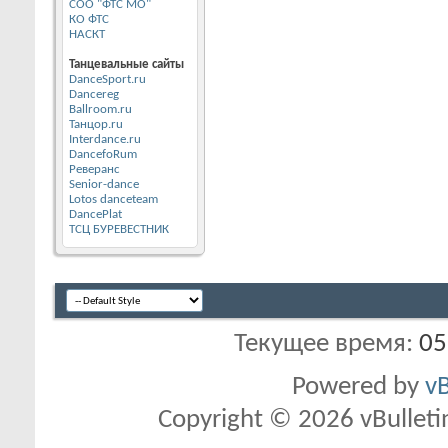
СОО "ФТС МО"
КО ФТС
НАСКТ
Танцевальные сайты
DanceSport.ru
Dancereg
Ballroom.ru
Танцор.ru
Interdance.ru
DancefoRum
Реверанс
Senior-dance
Lotos danceteam
DancePlat
ТСЦ БУРЕВЕСТНИК
Текущее время:
05
Powered by
vB
Copyright © 2026 vBulletin 