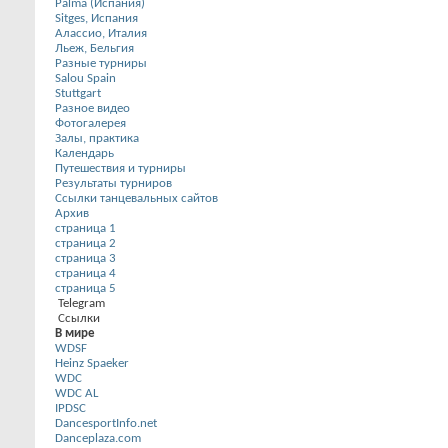
Palma (Испания)
Sitges, Испания
Алассио, Италия
Льеж, Бельгия
Разные турниры
Salou Spain
Stuttgart
Разное видео
Фотогалерея
Залы, практика
Календарь
Путешествия и турниры
Результаты турниров
Ссылки танцевальных сайтов
Архив
страница 1
страница 2
страница 3
страница 4
страница 5
Telegram
Ссылки
В мире
WDSF
Heinz Spaeker
WDC
WDC AL
IPDSC
DancesportInfo.net
Danceplaza.com