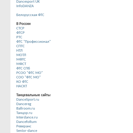
Dancesport UK
InfoDANZA
Белорусская ФТС
В России
CТСР
ФТСР
РТС
ФТС "Профессионал"
СПТС
НТЛ
МОТЛ
МФТС
МФСТ
ФТС СПб
РСОО "ФТС МО"
СОО "ФТС МО"
КО ФТС
НАСКТ
Танцевальные сайты
DanceSport.ru
Dancereg
Ballroom.ru
Танцор.ru
Interdance.ru
DancefoRum
Реверанс
Senior-dance