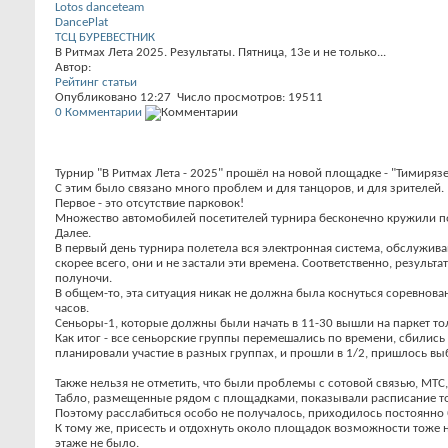
Lotos danceteam
DancePlat
ТСЦ БУРЕВЕСТНИК
В Ритмах Лета 2025. Результаты. Пятница, 13е и не только...
Автор:
Рейтинг статьи
Опубликовано 12:27 Число просмотров: 19511
0
Комментарии
Турнир "В Ритмах Лета - 2025" прошёл на новой площадке - "Тимирязе
С этим было связано много проблем и для танцоров, и для зрителей.
Первое - это отсутствие парковок!
Множество автомобилей посетителей турнира бесконечно кружили по
Далее.
В первый день турнира полетела вся электронная система, обслужива
скорее всего, они и не застали эти времена. Соответственно, резул
полуночи.
В общем-то, эта ситуация никак не должна была коснуться соревновани
часов.
Сеньоры-1, которые должны были начать в 11-30 вышли на паркет толь
Как итог - все сеньорские группы перемешались по времени, сбились
планировали участие в разных группах, и прошли в 1/2, пришлось выб
Также нельзя не отметить, что были проблемы с сотовой связью, МТС,
Табло, размещенные рядом с площадками, показывали расписание толь
Поэтому расслабиться особо не получалось, приходилось постоянно 
К тому же, присесть и отдохнуть около площадок возможности тоже н
этаже не было.