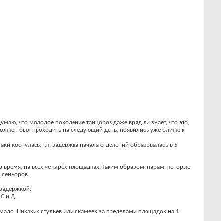
умаю, что молодое поколение танцоров даже вряд ли знает, что это,
й должен был проходить на следующий день, появились уже ближе к
аки коснулась, т.к. задержка начала отделений образовалась в 5
о время, на всех четырёх площадках. Таким образом, парам, которые
х сеньоров.
 задержкой.
С и Д.
 мало. Никаких стульев или скамеек за пределами площадок на 1