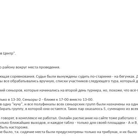
в Центр".
 району вокруг места проведения.
ющая соревнования. Судьи были вынуждены судить по-старинке - на бегунках. Д
ьтаты все обрабатывались вручную, списки участников следующего тура, которы
й сеньоров, которые начинались на второй день турнира, но, похоже, что всё-т
ко в 13-30, Сеньоры-2 - ближе к 17-00 вместо 13-00.
 в одну "кучу", и все полуфиналы всех сеньорских групп были назначены на одн
ирать группу, в которой они остаются. Таких пар оказалось 5, суммарно из все
 говорят, в комплексе не работал. Онлайн расписание на сайте тоже работало с
ко ближайших выходов, и каждое табло - только для своей площадки - А и В, 
быть настороже.
е было, т.к. сидячие места были предусмотрены только на трибунах, и их было