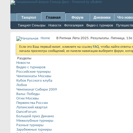
Танцпол
Главная
Форум
Дневники
Что ново
Танцуют Сеньоры
Новости
Фотогалерея
Видео с турниров
Путешеств
Home
В Ритмах Лета 2025. Результаты. Пятница, 13е 
Если это Ваш первый визит, кликните на ссылку
FAQ
, чтобы найти ответы
начала просмотра сообщений, из панели навигации выберите форум, котор
Разделы
Новости
Видео с турниров
Российские турниры
Чемпионаты Москвы
Кубок Русского клуба
Лобня
Чемпионат Сибири 2009
Вальс Победы
Огни Москвы
Первенства России
Латинский квартал
DanceForum
Большой приз Динамо
Межклубные турниры
Разные турниры
Зарубежные турниры