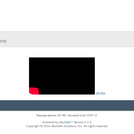
 175)
ЗАЛЫ
Текущее время:
07:40
. Часовой пояс GMT +3.
Powered by
vBulletin™
Version 4.2.0
Copyright © 2026 vBulletin Solutions, Inc. All rights reserved.