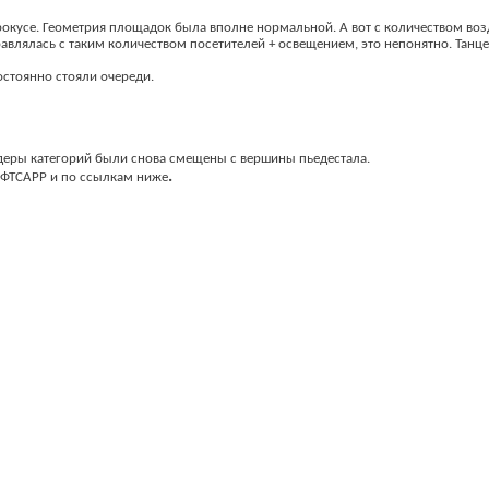
Крокусе. Геометрия площадок была вполне нормальной. А вот с количеством во
влялась с таким количеством посетителей + освещением, это непонятно. Танце
постоянно стояли очереди.
идеры категорий были снова смещены с вершины пьедестала.
.
 ФТСАРР и по ссылкам ниже