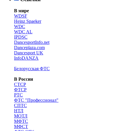
В мире
WDSF
Heinz Spaeker
WDC
WDC AL
IPDSC
DancesportInfo.net
Danceplaza.com
Dancesport UK
InfoDANZA
Белорусская ФТС
В России
CТСР
ФТСР
РТС
ФТС "Профессионал"
СПТС
НТЛ
МОТЛ
МФТС
МФСТ