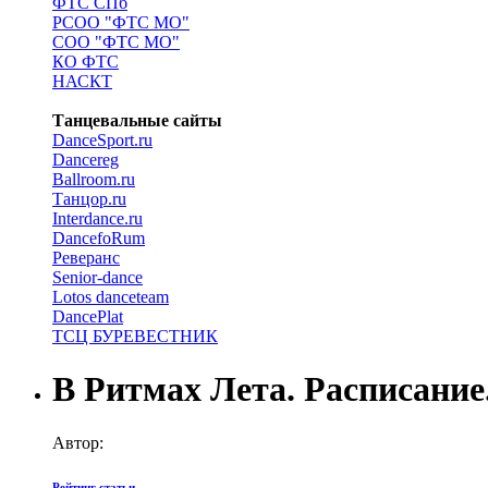
ФТС СПб
РСОО "ФТС МО"
СОО "ФТС МО"
КО ФТС
НАСКТ
Танцевальные сайты
DanceSport.ru
Dancereg
Ballroom.ru
Танцор.ru
Interdance.ru
DancefoRum
Реверанс
Senior-dance
Lotos danceteam
DancePlat
ТСЦ БУРЕВЕСТНИК
В Ритмах Лета. Расписание
Автор:
Рейтинг статьи