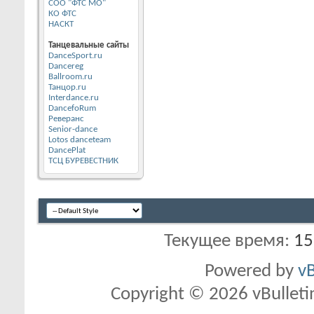
СОО "ФТС МО"
КО ФТС
НАСКТ
Танцевальные сайты
DanceSport.ru
Dancereg
Ballroom.ru
Танцор.ru
Interdance.ru
DancefoRum
Реверанс
Senior-dance
Lotos danceteam
DancePlat
ТСЦ БУРЕВЕСТНИК
Текущее время:
15
Powered by
vB
Copyright © 2026 vBulletin 