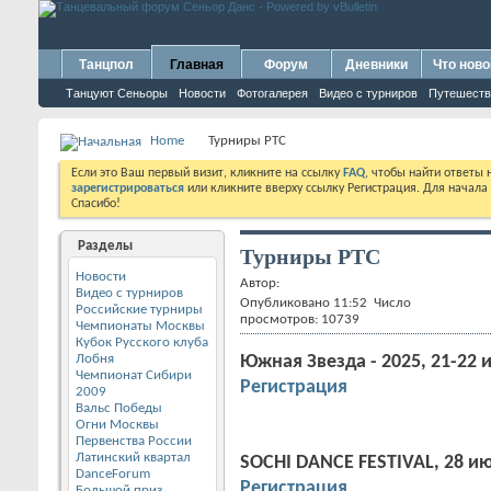
Танцпол
Главная
Форум
Дневники
Что ново
Танцуют Сеньоры
Новости
Фотогалерея
Видео с турниров
Путешеств
Home
Турниры РТС
Если это Ваш первый визит, кликните на ссылку
FAQ
, чтобы найти ответы
зарегистрироваться
или кликните вверху ссылку Регистрация. Для начала
Спасибо!
Разделы
Турниры РТС
Новости
Автор:
Видео с турниров
Опубликовано 11:52 Число
Российские турниры
просмотров: 10739
Чемпионаты Москвы
Кубок Русского клуба
Лобня
Южная Звезда - 2025, 21-22
Чемпионат Сибири
Регистрация
2009
Вальс Победы
Огни Москвы
Первенства России
Латинский квартал
SOCHI DANCE FESTIVAL, 28 и
DanceForum
Регистрация
Большой приз