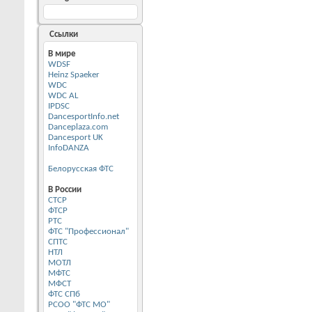
Ссылки
В мире
WDSF
Heinz Spaeker
WDC
WDC AL
IPDSC
DancesportInfo.net
Danceplaza.com
Dancesport UK
InfoDANZA
Белорусская ФТС
В России
CТСР
ФТСР
РТС
ФТС "Профессионал"
СПТС
НТЛ
МОТЛ
МФТС
МФСТ
ФТС СПб
РСОО "ФТС МО"