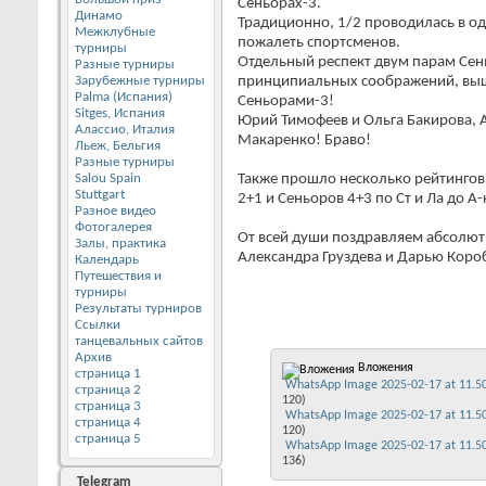
Сеньорах-3.
Динамо
Традиционно, 1/2 проводилась в од
Межклубные
пожалеть спортсменов.
турниры
Отдельный респект двум парам Сень
Разные турниры
Зарубежные турниры
принципиальных соображений, выш
Palma (Испания)
Сеньорами-3!
Sitges, Испания
Юрий Тимофеев и Ольга Бакирова, 
Алассио, Италия
Макаренко! Браво!
Льеж, Бельгия
Разные турниры
Salou Spain
Также прошло несколько рейтингов
Stuttgart
2+1 и Сеньоров 4+3 по Ст и Ла до А-
Разное видео
Фотогалерея
От всей души поздравляем абсолют
Залы, практика
Александра Груздева и Дарью Коро
Календарь
Путешествия и
турниры
Результаты турниров
Ссылки
танцевальных сайтов
Архив
Вложения
страница 1
WhatsApp Image 2025-02-17 at 11.50
страница 2
120)
страница 3
WhatsApp Image 2025-02-17 at 11.50
страница 4
120)
страница 5
WhatsApp Image 2025-02-17 at 11.50
136)
Telegram