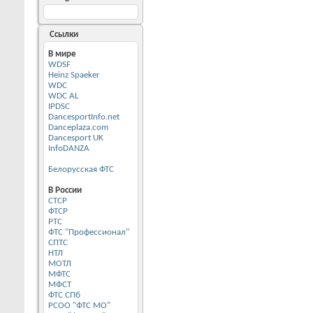
Ссылки
В мире
WDSF
Heinz Spaeker
WDC
WDC AL
IPDSC
DancesportInfo.net
Danceplaza.com
Dancesport UK
InfoDANZA
Белорусская ФТС
В России
CТСР
ФТСР
РТС
ФТС "Профессионал"
СПТС
НТЛ
МОТЛ
МФТС
МФСТ
ФТС СПб
РСОО "ФТС МО"