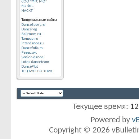
СОО "ФТС МО"
КО ФТС
НАСКТ
Танцевальные сайты
DanceSport.ru
Dancereg
Ballroom.ru
Танцор.ru
Interdance.ru
DancefoRum
Реверанс
Senior-dance
Lotos danceteam
DancePlat
ТСЦ БУРЕВЕСТНИК
Текущее время:
12
Powered by
vB
Copyright © 2026 vBulletin 