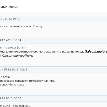
омментарии
.12.2013,
21:13
и и напоминания сэнкью Клерку.
8.12.2013,
00:04
е, что зажал фотки
Salsomaggior
воду
длинно-произносимом
, могу сказать, что название города
у,
Сальсомаджоре-Терме
а
-
28.12.2013,
00:15
е фотки!
прекрасно передают атмосферу турнира.
 спасибо за показ!
8.12.2013,
00:26
ам было не до съёмок...