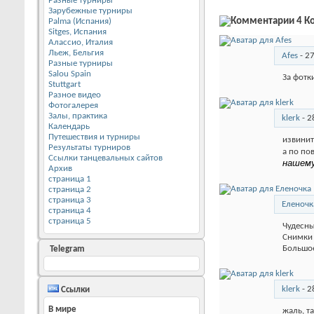
Разные турниры
Зарубежные турниры
4
К
Palma (Испания)
Sitges, Испания
Алассио, Италия
Льеж, Бельгия
Afes
-
27
Разные турниры
Salou Spain
За фотк
Stuttgart
Разное видео
Фотогалерея
Залы, практика
klerk
-
2
Календарь
Путешествия и турниры
извинит
Результаты турниров
а по по
Ссылки танцевальных сайтов
нашем
Архив
страница 1
страница 2
страница 3
Еленочк
страница 4
страница 5
Чудесны
Снимки 
Большое
Telegram
klerk
-
2
Ссылки
В мире
жаль, т