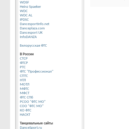
WDSF
Heinz Spaeker
WDC
WDC AL
IPDSC
DancesportInfo.net
Danceplaza.com
Dancesport UK
InfoDANZA
Белорусская ФТС
В России
CТСР
ФТСР
РТС
ФТС "Профессионал"
СПТС
НТЛ
МОТЛ
МФТС
МФСТ
ФТС СПб
РСОО "ФТС МО"
СОО "ФТС МО"
КО ФТС
НАСКТ
Танцевальные сайты
DanceSport.ru