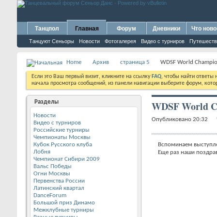
Танцпол
Главная
Форум
Дневники
Что ново
Танцуют Сеньоры
Новости
Фотогалерея
Видео с турниров
Путешеств
Home
Архив
страница 5
WDSF World Champions
Если это Ваш первый визит, кликните на ссылку
FAQ
, чтобы найти ответы
начала просмотра сообщений, из панели навигации выберите форум, котор
Разделы
WDSF World Cha
Новости
Опубликовано 20:32 
Видео с турниров
Российские турниры
Чемпионаты Москвы
Кубок Русского клуба
Вспоминаем выступле
Лобня
Еще раз наши поздрав
Чемпионат Сибири 2009
Вальс Победы
Огни Москвы
Первенства России
Латинский квартал
DanceForum
Большой приз Динамо
Межклубные турниры