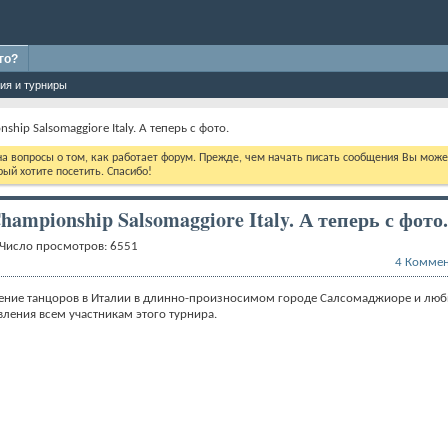
го?
ия и турниры
hip Salsomaggiore Italy. А теперь с фото.
 на вопросы о том, как работает форум. Прежде, чем начать писать сообщения Вы мож
ый хотите посетить. Спасибо!
mpionship Salsomaggiore Italy. А теперь с фото
Число просмотров: 6551
4
Коммен
ние танцоров в Италии в длинно-произносимом городе Салсомаджиоре и любю
ления всем участникам этого турнира.