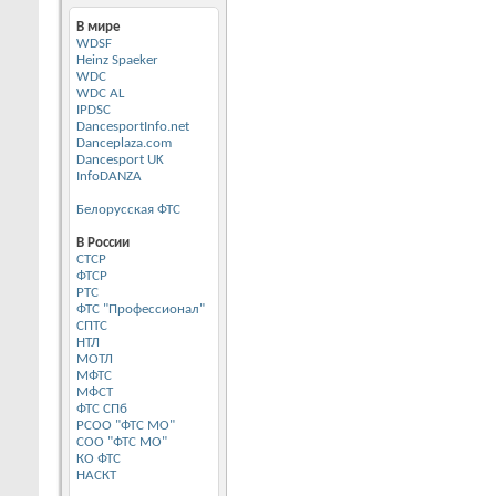
В мире
WDSF
Heinz Spaeker
WDC
WDC AL
IPDSC
DancesportInfo.net
Danceplaza.com
Dancesport UK
InfoDANZA
Белорусская ФТС
В России
CТСР
ФТСР
РТС
ФТС "Профессионал"
СПТС
НТЛ
МОТЛ
МФТС
МФСТ
ФТС СПб
РСОО "ФТС МО"
СОО "ФТС МО"
КО ФТС
НАСКТ