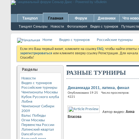
Танцпол
Главная
Форум
Дневники
Что ново
Танцуют Сеньоры
Новости
Фотогалерея
Видео с турниров
Путешеств
Home
Видео с турниров
Российские турниры
Если это Ваш первый визит, кликните на ссылку
FAQ
, чтобы найти ответы
зарегистрироваться
или кликните вверху ссылку Регистрация. Для начала
Спасибо!
Разделы
РАЗНЫЕ ТУРНИРЫ
Новости
Видео с турниров
Российские турниры
Динамиада 2011, латина, финал
Чемпионаты Москвы
Опубликовано 19:25 Число просмотров:
Кубок Русского клуба
4221
Лобня
Чемпионат Сибири
2009
Автор видео:
Анна
Вальс Победы
Власова
Огни Москвы
Первенства России
Латинский квартал
DanceForum
Большой приз