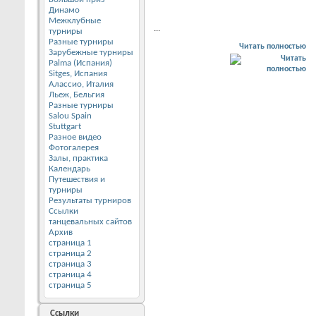
Динамо
Межклубные
...
турниры
Разные турниры
Читать полностью
Зарубежные турниры
Palma (Испания)
Sitges, Испания
Алассио, Италия
Льеж, Бельгия
Разные турниры
Salou Spain
Stuttgart
Разное видео
Фотогалерея
Залы, практика
Календарь
Путешествия и
турниры
Результаты турниров
Ссылки
танцевальных сайтов
Архив
страница 1
страница 2
страница 3
страница 4
страница 5
Ссылки