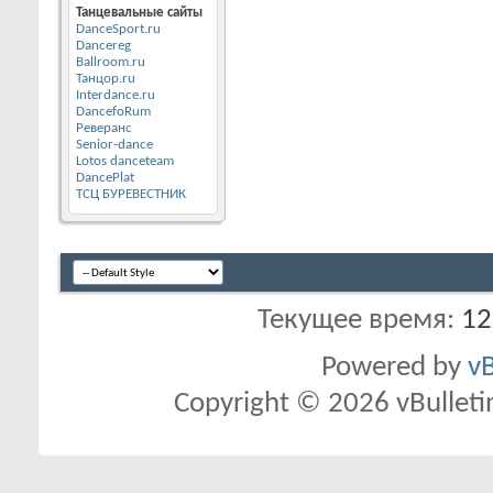
Танцевальные сайты
DanceSport.ru
Dancereg
Ballroom.ru
Танцор.ru
Interdance.ru
DancefoRum
Реверанс
Senior-dance
Lotos danceteam
DancePlat
ТСЦ БУРЕВЕСТНИК
Текущее время:
12
Powered by
vB
Copyright © 2026 vBulletin 