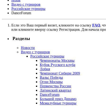
Home
Видео с турниров
Российские турниры
DanceForum
Если это Ваш первый визит, кликните на ссылку
FAQ
, ч
или кликните вверху ссылку Регистрация. Для начала пр
Разделы
Новости
Видео с турниров
Российские турниры
Чемпионаты Москвы
Кубок Русского клуба
Лобня
Чемпионат Сибири 2009
Вальс Победы
Огни Москвы
Первенства России
Латинский квартал
DanceForum
Большой приз Динамо
Межклубные турниры