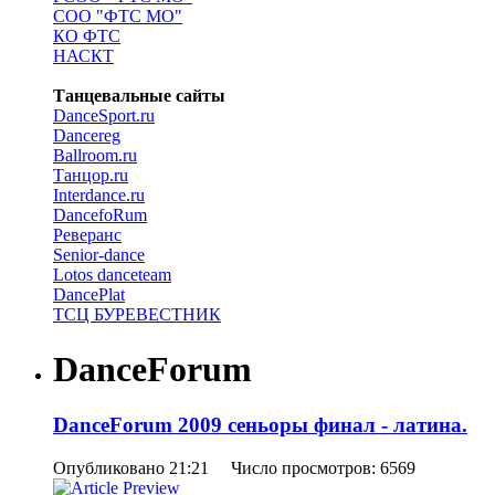
СОО "ФТС МО"
КО ФТС
НАСКТ
Танцевальные сайты
DanceSport.ru
Dancereg
Ballroom.ru
Танцор.ru
Interdance.ru
DancefoRum
Реверанс
Senior-dance
Lotos danceteam
DancePlat
ТСЦ БУРЕВЕСТНИК
DanceForum
DanceForum 2009 сеньоры финал - латина.
Опубликовано 21:21 Число просмотров: 6569