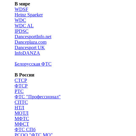
В мире
WDSF
Heinz Spaeker
WDC
WDC AL
IPDSC
DancesportInfo.net
Danceplaza.com
Dancesport UK
InfoDANZA
Белорусская ФТС
В России
CТСР
ФТСР
РТС
ФТС "Профессионал"
СПТС
НТЛ
МОТЛ
МФТС
МФСТ
ФТС СПб
РСОО "ФТС МО"