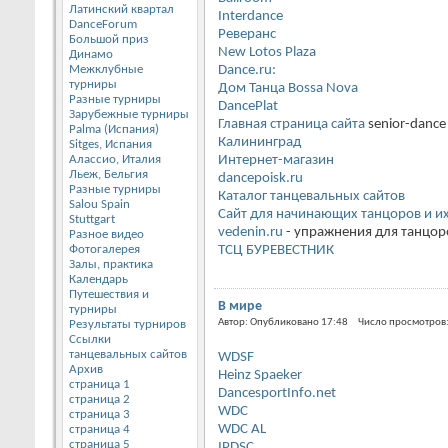
Латинский квартал
Interdance
DanceForum
Реверанс
Большой приз
New Lotos Plaza
Динамо
Межклубные
Dance.ru:
турниры
Дом Танца Bossa Nova
Разные турниры
DancePlat
Зарубежные турниры
Главная страница сайта
senior-dance
Palma (Испания)
Калининград
Sitges, Испания
Алассио, Италия
Интернет-магазин
Льеж, Бельгия
dancepoisk.ru
Разные турниры
Каталог танцевальных сайтов
Salou Spain
Сайт для начинающих танцоров и и
Stuttgart
vedenin.ru
- упражнения для танцор
Разное видео
Фотогалерея
ТСЦ БУРЕВЕСТНИК
Залы, практика
Календарь
Путешествия и
В мире
турниры
Автор: Опубликовано 17:48 Число просмотров
Результаты турниров
Ссылки
танцевальных сайтов
WDSF
Архив
Heinz Spaeker
страница 1
DancesportInfo.net
страница 2
WDC
страница 3
WDC AL
страница 4
страница 5
IPDSC