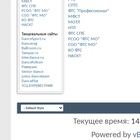
МФСТ
СПТС
ФТС СПб
РСОО "ФТС МО"
ФТС "Профессионал"
СОО "ФТС МО"
МФСТ
КО ФТС
МОТЛ
НАСКТ
НТЛ
ФТС СПб
Танцевальные сайты
DanceSport.ru
РСОО "ФТС МО"
Dancereg
СОО "ФТС МО"
Ballroom.ru
КО ФТС
Танцор.ru
НАСКТ
Interdance.ru
DancefoRum
Реверанс
Senior-dance
Lotos danceteam
DancePlat
ТСЦ БУРЕВЕСТНИК
Текущее время:
14
Powered by
vB