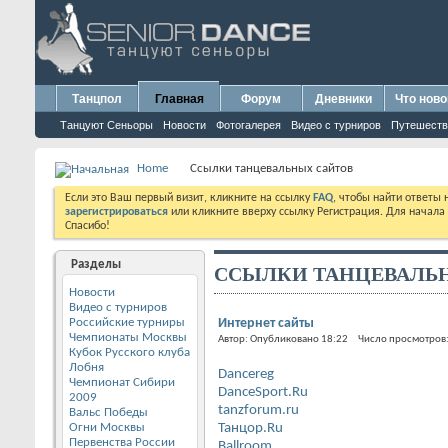
Танцпол
Главная
Форум
Дневники
Что ново
Танцуют Сеньоры
Новости
Фотогалерея
Видео с турниров
Путешеств
Home
Ссылки танцевальных сайтов
Если это Ваш первый визит, кликните на ссылку
FAQ
, чтобы найти ответы
зарегистрироваться
или кликните вверху ссылку Регистрация. Для начала
Спасибо!
Разделы
ССЫЛКИ ТАНЦЕВАЛЬ
Новости
Видео с турниров
Российские турниры
Интернет сайты
Чемпионаты Москвы
Автор: Опубликовано 18:22 Число просмотров
Кубок Русского клуба
Лобня
Dancereg
Чемпионат Сибири
DanceSport.Ru
2009
tanzforum.ru
Вальс Победы
Огни Москвы
Танцор.Ru
Первенства России
Ballroom