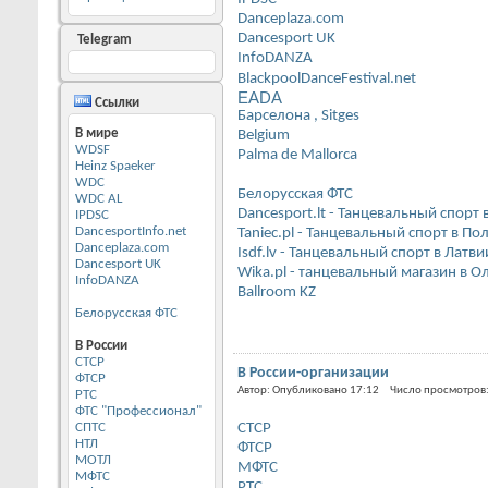
Danceplaza.com
Dancesport UK
Telegram
InfoDANZA
BlackpoolDanceFestival.net
EADA
Ссылки
Барселона , Sitges
В мире
Belgium
WDSF
Palma de Mallorca
Heinz Spaeker
WDC
Белорусская ФТС
WDC AL
Dancesport.lt - Танцевальный спорт 
IPDSC
DancesportInfo.net
Taniec.pl - Танцевальный спорт в По
Danceplaza.com
Isdf.lv - Танцевальный спорт в Латви
Dancesport UK
Wika.pl - танцевальный магазин в 
InfoDANZA
Ballroom KZ
Белорусская ФТС
В России
CТСР
В России-организации
ФТСР
Автор: Опубликовано 17:12 Число просмотров
РТС
ФТС "Профессионал"
СПТС
СТСР
НТЛ
ФТСР
МОТЛ
МФТС
МФТС
РТС