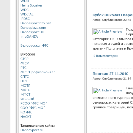
WDSF
Heinz Spaeker
WDC
WDC AL
Кубок Николая Озеров
IPDSC
Автор: Опубликовано 23:48
DancesportInfo.net
Danceplaza.com
Поз
Dancesport UK
Перв
InfoDANZA
категории С2 - Олькова 
покорил и судей и зрит
Белорусская ФТС
третьи - Палагичев и Крут
В России
2 Комментарии
CТСР
ФТСР
РТС
ФТС "Профессионал"
Пингвин 27.11.2010
СПТС
Автор: Опубликовано 21:54
НТЛ
МОТЛ
Тан
МФТС
лоз
МФСТ
симпатичного турнира в
ФТС СПб
сеньорских категорий С
РСОО "ФТС МО"
группой товарищей, пож
СОО "ФТС МО"
...
КО ФТС
НАСКТ
Танцевальные сайты
DanceSport.ru