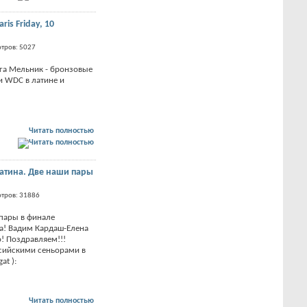
ris Friday, 10
тров: 5027
га Мельник - бронзовые
и WDC в латине и
Читать полностью
латина. Две наши пары
отров: 31886
пары в финале
а! Вадим Кардаш-Елена
! Поздравляем!!!
ссийскими сеньорами в
at ):
Читать полностью