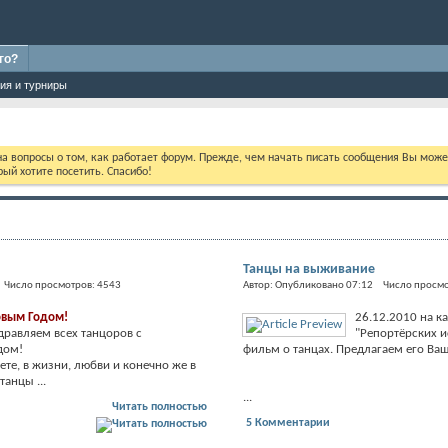
го?
ия и турниры
 на вопросы о том, как работает форум. Прежде, чем начать писать сообщения Вы мож
ый хотите посетить. Спасибо!
Танцы на выживание
 Число просмотров: 4543
Автор: Опубликовано 07:12 Число просмо
овым Годом!
26.12.2010 на ка
дравляем всех танцоров с
"Репортёрских и
дом!
фильм о танцах. Предлагаем его Ва
ете, в жизни, любви и конечно же в
танцы ...
...
Читать полностью
5 Комментарии