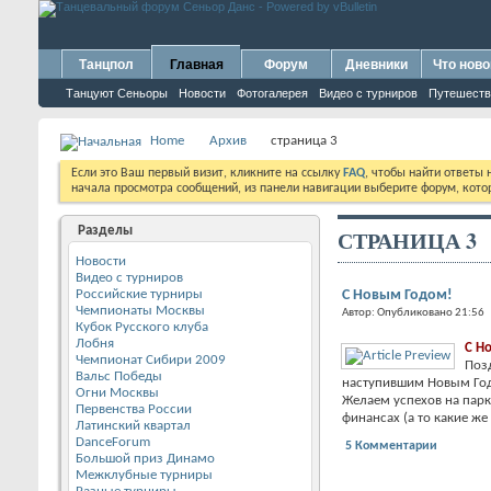
Танцпол
Главная
Форум
Дневники
Что ново
Танцуют Сеньоры
Новости
Фотогалерея
Видео с турниров
Путешеств
Home
Архив
страница 3
Если это Ваш первый визит, кликните на ссылку
FAQ
, чтобы найти ответы
начала просмотра сообщений, из панели навигации выберите форум, котор
Разделы
СТРАНИЦА 3
Новости
Видео с турниров
Российские турниры
С Новым Годом!
Чемпионаты Москвы
Автор: Опубликовано 21:56
Кубок Русского клуба
Лобня
С Н
Чемпионат Сибири 2009
Поз
Вальс Победы
наступившим Новым Го
Огни Москвы
Желаем успехов на парк
Первенства России
финансах (а то какие же 
Латинский квартал
DanceForum
5 Комментарии
Большой приз Динамо
Межклубные турниры