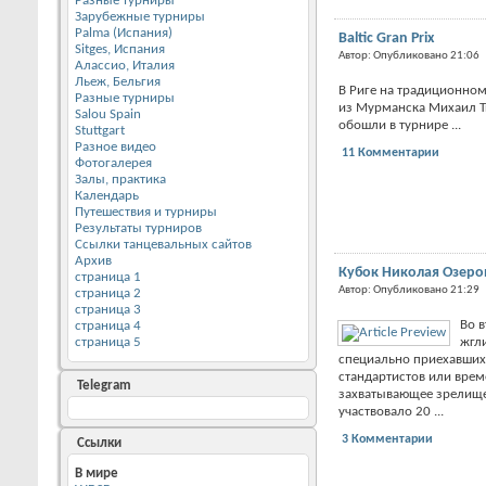
Разные турниры
Зарубежные турниры
Palma (Испания)
Baltic Gran Prix
Sitges, Испания
Автор: Опубликовано 21:06
Алассио, Италия
Льеж, Бельгия
В Риге на традиционно
Разные турниры
из Мурманска Михаил Т
Salou Spain
обошли в турнире ...
Stuttgart
Разное видео
11 Комментарии
Фотогалерея
Залы, практика
Календарь
Путешествия и турниры
Результаты турниров
Ссылки танцевальных сайтов
Архив
Кубок Николая Озеров
страница 1
Автор: Опубликовано 21:29
страница 2
страница 3
Во в
страница 4
страница 5
жгл
специально приехавших
стандартистов или вре
Telegram
захватывающее зрелище
участвовало 20 ...
3 Комментарии
Ссылки
В мире