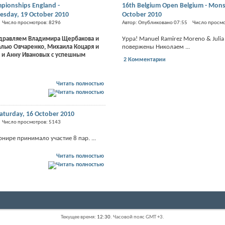
mpionships England -
16th Belgium Open Belgium - Mons
sday, 19 October 2010
October 2010
 Число просмотров: 8296
Автор: Опубликовано 07:55 Число просмо
дравляем Владимира Щербакова и
Урра! Manuel Ramirez Moreno & Julia 
алью Овчаренко, Михаила Коцаря и
повержены Николаем ...
 и Анну Ивановых с успешным
2 Комментарии
Читать полностью
aturday, 16 October 2010
 Число просмотров: 5143
рнире принимало участие 8 пар. ...
Читать полностью
Текущее время:
12:30
. Часовой пояс GMT +3.