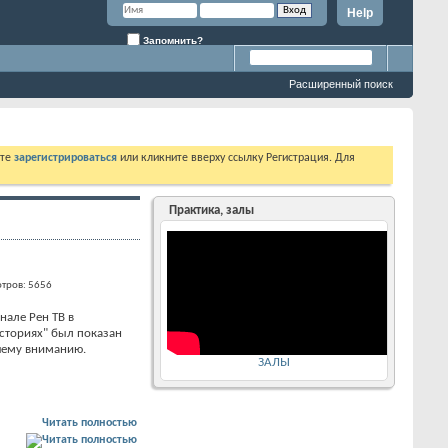
Help
Запомнить?
Расширенный поиск
ете
зарегистрироваться
или кликните вверху ссылку Регистрация. Для
Практика, залы
тров: 5656
нале Рен ТВ в
сториях" был показан
шему вниманию.
ЗАЛЫ
Читать полностью