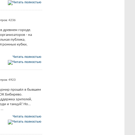
тров: 4236
в древнем городе.
организаторов - на
льная публика,
Огромные кубки,
Читать полностью
тров: 4923
урнир прошёл в бывшем
ОК Бибирево.
оддержка зрителей,
ди и танцуй! Но...
...
Читать полностью