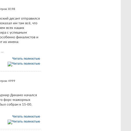
тров: 8198
ский десант отправился
показал им там всё, что
яем всех наших
нира с успешным
особенно финалистов и
т их имена:
...
Читать полностью
тров: 4999
урнир Динамо начался
х-то форс-мажорных
был собран к 15-00,
Читать полностью