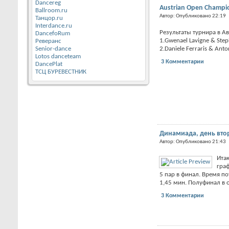
Dancereg
Austrian Open Champi
Ballroom.ru
Автор: Опубликовано 22:19
Танцор.ru
Interdance.ru
Результаты турнира в Ав
DancefoRum
1.Gwenael Lavigne & Ste
Реверанс
Senior-dance
2.Daniele Ferraris & Antone
Lotos danceteam
3 Комментарии
DancePlat
ТСЦ БУРЕВЕСТНИК
Динамиада, день вто
Автор: Опубликовано 21:43
Итак
гра
5 пар в финал. Время по
1,45 мин. Полуфинал в о
3 Комментарии