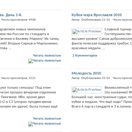
а. День 1-й.
Кубок мэра Ярославля 2010
 Число просмотров: 4948
Автор: Опубликовано 21:16 Число просмо
дравляем новых чемпионов
Славный турнир 
енства России по стандарту в
Гостеприимство 
Евгения и Беляеву Марину! Их танец
высшем уровне! Самая доброжелате
елей! Вторые-Серков и Мартыненко,
фантастическая поддержка трибун. 
ова. ...
красивые медали, ...
Читать полностью
2 Комментарии
Молодость 2010
 Число просмотров: 5521
Автор: Опубликовано 22:54 Число просмо
цуют только сеньоры! Под этим
Великолепный т
унгом прошло вечернее отделение
(по названию) Ф
 Пингвине. Ибо, кроме двух
Большой зал, иностранные судьи, п
1+2 и С3 (упорно продвигаемая
кубки и медали. Что ещё надо? Прихо
елаем им удачи), была только ещё
Всего 6 пар в стандарте и 3 в латине. 
Читать полностью