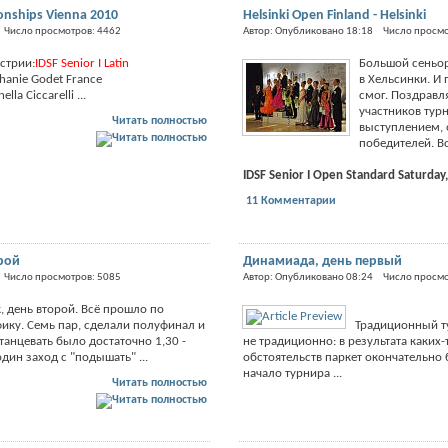
onships Vienna 2010
Helsinki Open Finland - Helsinki
 Число просмотров: 4462
Автор: Опубликовано 18:18 Число просмо
стрии:
IDSF Senior I Latin
Большой сеньор
phanie Godet France
в Хельсинки. И 
lla Ciccarelli ...
смог. Поздравл
участников тур
Читать полностью
выступлением, 
победителей. Во
IDSF Senior I Open Standard Saturday,
11 Комментарии
рой
Динамиада, день первый
 Число просмотров: 5085
Автор: Опубликовано 08:24 Число просмо
, день второй. Всё прошло по
фику. Семь пар, сделали полуфинал и
Традиционный т
танцевать было достаточно 1,30 -
не традиционно: в результата каки
дин заход с "подышать" ...
обстоятельств паркет окончательно 
начало турнира ...
Читать полностью