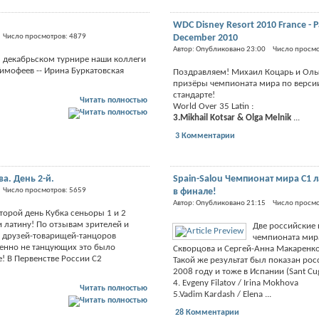
WDC Disney Resort 2010 France - Pa
 Число просмотров: 4879
December 2010
Автор: Опубликовано 23:00 Число просмо
м декабрьском турнире наши коллеги
имофеев -- Ирина Буркатовская
Поздравляем! Михаил Коцарь и Оль
призёры чемпионата мира по верси
стандарте!
Читать полностью
World Over 35 Latin :
3.Mikhail Kotsar & Olga Melnik
...
3 Комментарии
а. День 2-й.
Spain-Salou Чемпионат мира С1 
 Число просмотров: 5659
в финале!
Автор: Опубликовано 21:15 Число просм
торой день Кубка сеньоры 1 и 2
и латину! По отзывам зрителей и
Две российские 
 друзей-товарищей-танцоров
чемпионата мир
менно не танцующих это было
Скворцова и Сергей-Анна Макаренко
! В Первенстве России С2
Такой же результат был показан ро
2008 году и тоже в Испании (Sant Cug
4. Evgeny Filatov / Irina Mokhova
Читать полностью
5.Vadim Kardash / Elena ...
28 Комментарии