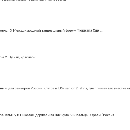
состоялся X Международный танцевальный форум
Tropicana Cup
...
ы 2. Ну как, красиво?
ым для сеньоров России! С утра в IDSF senior 2 latina, где принимало участие о
за Татьяну и Николая, держали за них кулаки и пальцы. Орали "Россия ...