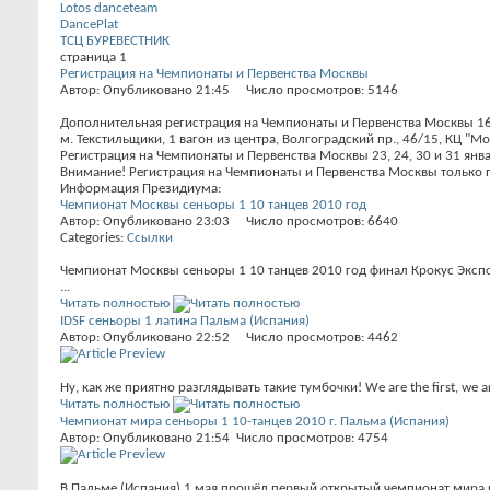
Lotos danceteam
DancePlat
ТСЦ БУРЕВЕСТНИК
страница 1
Регистрация на Чемпионаты и Первенства Москвы
Автор: Опубликовано 21:45 Число просмотров: 5146
Дополнительная регистрация на Чемпионаты и Первенства Москвы 16, 1
м. Текстильщики, 1 вагон из центра, Волгоградский пр., 46/15, КЦ "М
Регистрация на Чемпионаты и Первенства Москвы 23, 24, 30 и 31 январ
Внимание! Регистрация на Чемпионаты и Первенства Москвы только п
Информация Президиума:
Чемпионат Москвы сеньоры 1 10 танцев 2010 год
Автор: Опубликовано 23:03 Число просмотров: 6640
Categories:
Ссылки
Чемпионат Москвы сеньоры 1 10 танцев 2010 год финал Крокус Эксп
...
Читать полностью
IDSF сеньоры 1 латина Пальма (Испания)
Автор: Опубликовано 22:52 Число просмотров: 4462
Ну, как же приятно разглядывать такие тумбочки! We are the first, we ar
Читать полностью
Чемпионат мира сеньоры 1 10-танцев 2010 г. Пальма (Испания)
Автор: Опубликовано 21:54 Число просмотров: 4754
В Пальме (Испания) 1 мая прошёл первый открытый чемпионат мира п