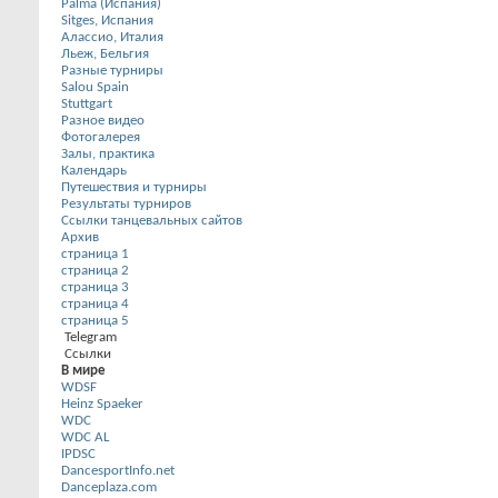
Palma (Испания)
Sitges, Испания
Алассио, Италия
Льеж, Бельгия
Разные турниры
Salou Spain
Stuttgart
Разное видео
Фотогалерея
Залы, практика
Календарь
Путешествия и турниры
Результаты турниров
Ссылки танцевальных сайтов
Архив
страница 1
страница 2
страница 3
страница 4
страница 5
Telegram
Ссылки
В мире
WDSF
Heinz Spaeker
WDC
WDC AL
IPDSC
DancesportInfo.net
Danceplaza.com