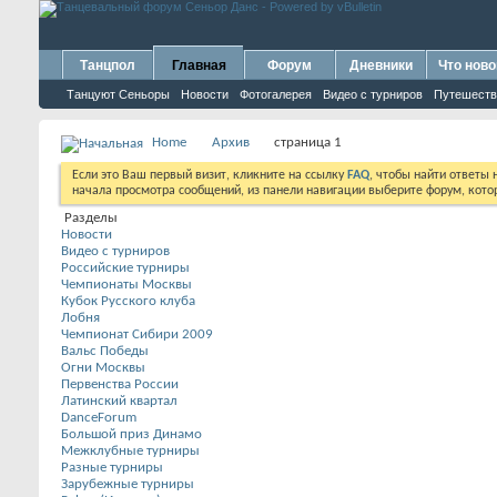
Танцпол
Главная
Форум
Дневники
Что ново
Танцуют Сеньоры
Новости
Фотогалерея
Видео с турниров
Путешеств
Home
Архив
страница 1
Если это Ваш первый визит, кликните на ссылку
FAQ
, чтобы найти ответы
начала просмотра сообщений, из панели навигации выберите форум, котор
Разделы
Новости
Видео с турниров
Российские турниры
Чемпионаты Москвы
Кубок Русского клуба
Лобня
Чемпионат Сибири 2009
Вальс Победы
Огни Москвы
Первенства России
Латинский квартал
DanceForum
Большой приз Динамо
Межклубные турниры
Разные турниры
Зарубежные турниры