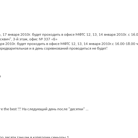
7 января 2010г. будет проходить в офисе МФТС 12, 13, 14 января 2010г. с 16.0
осквич", 3-й этаж, офис № 337 «Б»
я 2010г. будет проходить в офисе МФТС 12, 13, 14 января 2010г.с 16.00-18.00 ч
редварительная и в день соревнований проводиться не будет!
о
e the best !!! На следующий день после "десятки" ...
о десяти танцам в категории сеньоры 1.