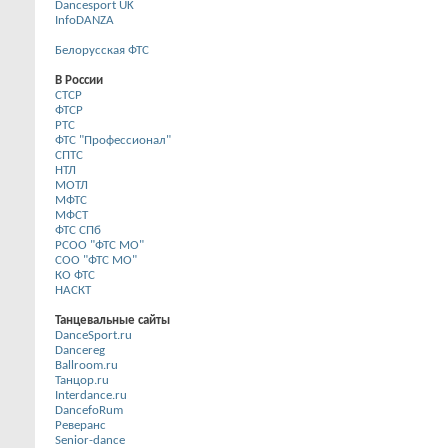
Dancesport UK
InfoDANZA
Белорусская ФТС
В России
CТСР
ФТСР
РТС
ФТС "Профессионал"
СПТС
НТЛ
МОТЛ
МФТС
МФСТ
ФТС СПб
РСОО "ФТС МО"
СОО "ФТС МО"
КО ФТС
НАСКТ
Танцевальные сайты
DanceSport.ru
Dancereg
Ballroom.ru
Танцор.ru
Interdance.ru
DancefoRum
Реверанс
Senior-dance