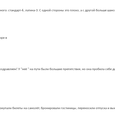
ого: стандарт-6, латина-3. С одной стороны это плохо, а с другой больше шан
ире в
Поздравляем! У "неё " на пути были большие препятствия, но она пробила себе 
покупали билеты на самолёт, бронировали гостиницы, переносили отпуска и вых