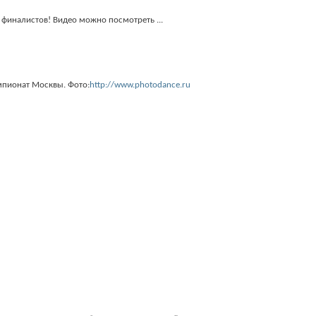
х финалистов! Видео можно посмотреть ...
емпионат Москвы. Фото:
http://www.photodance.ru