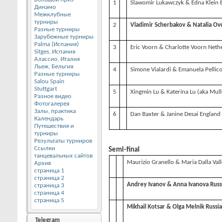
1
Slawomir Lukawczyk & Edna Klein 
Динамо
Межклубные
турниры
2
Vladimir Scherbakov & Natalia Ov
Разные турниры
Зарубежные турниры
Palma (Испания)
3
Eric Voorn & Charlotte Voorn Neth
Sitges, Испания
Алассио, Италия
Льеж, Бельгия
4
Simone Vialardi & Emanuela Pellicor
Разные турниры
Salou Spain
Stuttgart
5
Xingmin Lu & Katerina Lu (aka Mul
Разное видео
Фотогалерея
Залы, практика
6
Dan Baxter & Janine Desai England
Календарь
Путешествия и
турниры
Результаты турниров
Ссылки
Semi-final
танцевальных сайтов
Maurizio Granello & Maria Dalla Valle
Архив
страница 1
страница 2
Andrey Ivanov & Anna Ivanova Russ
страница 3
страница 4
страница 5
Mikhail Kotsar & Olga Melnik Russia
Telegram