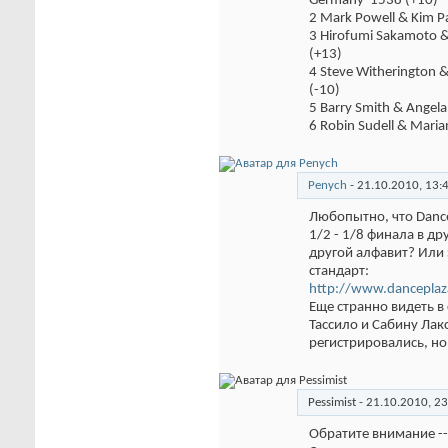
Germany
1538 (+10)
2 Mark Powell & Kim P
3 Hirofumi Sakamoto 
(+13)
4 Steve Witherington 
(-10)
5 Barry Smith & Angel
6 Robin Sudell & Maria
Penych
-
21.10.2010,
13:
Любопытно, что Dance
1/2 - 1/8 финала в др
другой алфавит? Или 
стандарт:
http://www.danceplaz
Еще странно видеть в
Тассило и Сабину Лак
регистрировались, но
Pessimist
-
21.10.2010,
23
Обратите внимание -- 