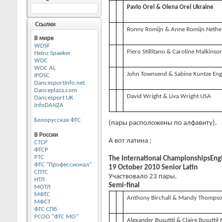
Pavlo Orel & Olena Orel Ukraine
Ссылки
Ronny Romijn & Anne Romijn Nethe
В мире
WDSF
Piero Stillitano & Caroline Malkinso
Heinz Spaeker
WDC
WDC AL
John Townsend & Sabine Kuntze Eng
IPDSC
DancesportInfo.net
Danceplaza.com
David Wright & Liva Wright USA
Dancesport UK
InfoDANZA
Белорусская ФТС
(пары расположены по алфавиту).
В России
А вот латина :
CТСР
ФТСР
РТС
The International Championships
Eng
ФТС "Профессионал"
19 October 2010 Senior Latin
СПТС
Участвовало 23 пары.
НТЛ
Semi-final
МОТЛ
МФТС
Anthony Birchall & Mandy Thomps
МФСТ
ФТС СПб
РСОО "ФТС МО"
Alexander Busuttil & Claire Busuttil 