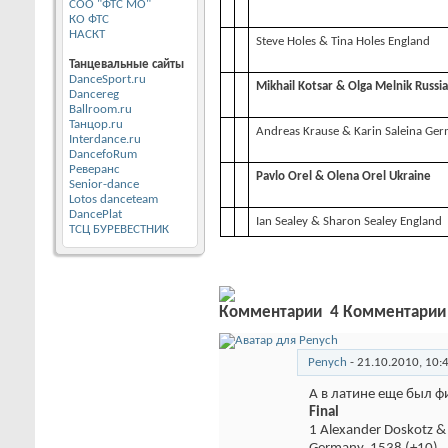
СОО "ФТС МО"
КО ФТС
НАСКТ
Steve Holes & Tina Holes England
Танцевальные сайты
DanceSport.ru
Mikhail Kotsar & Olga Melnik Russia
Dancereg
Ballroom.ru
Танцор.ru
Andreas Krause & Karin Saleina Ge
Interdance.ru
DancefoRum
Реверанс
Pavlo Orel & Olena Orel Ukraine
Senior-dance
Lotos danceteam
DancePlat
Ian Sealey & Sharon Sealey England
ТСЦ БУРЕВЕСТНИК
4
Комментарии
Penych
-
21.10.2010,
10:
А в латине еще был 
Final
1 Alexander Doskotz &