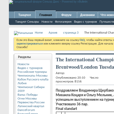
Танцпол
Главная
Форум
Дневники
Что ново
Танцуют Сеньоры
Новости
Фотогалерея
Видео с турниров
Путешеств
Home
Архив
страница 3
The International Ch
Если это Ваш первый визит, кликните на ссылку
FAQ
, чтобы найти ответы
зарегистрироваться
или кликните вверху ссылку Регистрация. Для начала
Спасибо!
Разделы
The International Champi
Новости
Brentwood/London Tuesday
Видео с турниров
Российские турниры
Автор:
Чемпионаты Москвы
Опубликовано 20:10 Число
Кубок Русского клуба
просмотров: 8156
Лобня
Чемпионат Сибири
Поздравляем Владимира Щербаков
2009
Вальс Победы
Михаила Коцаря и Ольгу Мельник, 
Огни Москвы
успешным выступлением на турнир
Первенства России
Участвовало 36 пар.
Латинский квартал
Final standart
DanceForum
Большой приз