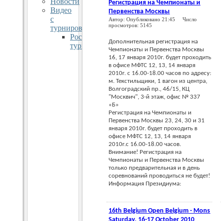
Новости
Регистрация на Чемпионаты и
Видео
Первенства Москвы
с
Автор: Опубликовано 21:45 Число
просмотров: 5145
турниров
Российские
Дополнительная регистрация на
турниры
Чемпионаты и Первенства Москвы
Чемпионаты
16, 17 января 2010г. будет проходить
Москвы
в офисе МФТС 12, 13, 14 января
Кубок
2010г. с 16.00-18.00 часов по адресу:
Русского
м. Текстильщики, 1 вагон из центра,
клуба
Волгоградский пр., 46/15, КЦ
"Москвич", 3-й этаж, офис № 337
Лобня
«Б»
Чемпионат
Регистрация на Чемпионаты и
Сибири
Первенства Москвы 23, 24, 30 и 31
2009
января 2010г. будет проходить в
Вальс
офисе МФТС 12, 13, 14 января
Победы
2010г.с 16.00-18.00 часов.
Огни
Внимание! Регистрация на
Москвы
Чемпионаты и Первенства Москвы
только предварительная и в день
Первенства
соревнований проводиться не будет!
России
Информация Президиума:
Латинский
квартал
DanceForum
16th Belgium Open Belgium - Mons
Большой
Saturday, 16-17 October 2010