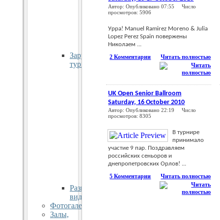
приз
Автор: Опубликовано 07:55 Число
Динамо
просмотров: 5906
Межклубные
турниры
Урра! Manuel Ramirez Moreno & Julia
Разные
Lopez Perez Spain повержены
Николаем ...
турниры
Зарубежные
2 Комментарии
Читать полностью
турниры
Palma
(Испания)
Sitges,
UK Open Senior Ballroom
Испания
Saturday, 16 October 2010
Алассио,
Автор: Опубликовано 22:19 Число
Италия
просмотров: 8305
Льеж,
В турнире
Бельгия
принимало
Разные
участие 9 пар. Поздравляем
турниры
российских сеньоров и
Salou
днепропетровских Орлов! ...
Spain
5 Комментарии
Читать полностью
Stuttgart
Разное
видео
Фотогалерея
Залы,