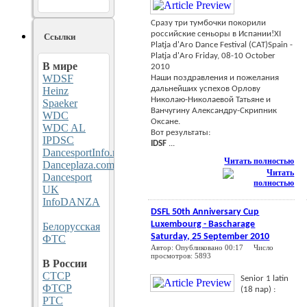
Сразу три тумбочки покорили
российские сеньоры в Испании!XI
Ссылки
Platja d'Aro Dance Festival (CAT)Spain -
Platja d'Aro Friday, 08-10 October
В мире
2010
WDSF
Наши поздравления и пожелания
дальнейших успехов Орлову
Heinz
Николаю-Николаевой Татьяне и
Spaeker
Ванчугину Александру-Скрипник
WDC
Оксане.
WDC AL
Вот результаты:
IPDSC
IDSF
...
DancesportInfo.net
Читать полностью
Danceplaza.com
Dancesport
UK
InfoDANZA
DSFL 50th Anniversary Cup
Luxembourg - Bascharage
Белорусская
Saturday, 25 September 2010
ФТС
Автор: Опубликовано 00:17 Число
просмотров: 5893
В России
CТСР
Senior 1 latin
ФТСР
(18 пар) :
РТС