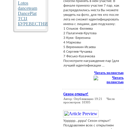
смогли принять в нём участие. В
Lotos
финале приняло участие 7 пар, как
danceteam
распределились места Вы можете
DancePlat
увидеть на фото, для тех кто после
ТСЦ
лета не сможет идентифицировать
БУРЕВЕСТНИК
имена с лицами, даю подсказку:
1 Ольков -Беляева
2 Палагичев-Крутова
3 Кукк- Березина
4 Марковы
5 Вереникин-Исаева
6 Сергеев-Чучаева
7 Фесько-Казачкова
Посмотрите награждение пар (для
лучшей идентификации ...
Читать полностью
Сезон открыт!
Автор: Опубликовано 19:21 Число
просмотров: 10305
Уррррр...ррра! Сезон открыт!
Поздравляем всех с открытием