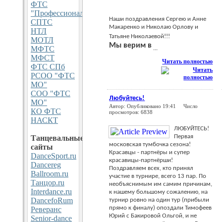
ФТС
"Профессионал"
Наши поздравления Сергею и Анне
СПТС
Макаренко и Николаю Орлову и
НТЛ
Татьяне Николаевой!!!
МОТЛ
Мы верим в
МФТС
...
МФСТ
Читать полностью
ФТС СПб
РСОО "ФТС
МО"
СОО "ФТС
Любуйтесь!
МО"
Автор: Опубликовано 19:41 Число
КО ФТС
просмотров: 6838
НАСКТ
ЛЮБУЙТЕСЬ!
Первая
Танцевальные
московская тумбочка сезона!
сайты
Красавцы - партнёры и супер
DanceSport.ru
красавицы-партнёрши!
Dancereg
Поздравляем всех, кто принял
Ballroom.ru
участие в турнире, всего 13 пар. По
Танцор.ru
необъяснимым им самим причинам,
Interdance.ru
к нашему большому сожалению, на
DancefoRum
турнир ровно на один тур (прибыли
прямо к финалу) опоздали Тимофеев
Реверанс
Юрий с Бакировой Ольгой, и не
Senior-dance