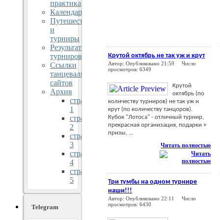
практика
Календарь
Путешествия
и
турниры
Результаты
турниров
Крутой октябрь не так уж и крут
Автор: Опубликовано 21:59 Число
Ссылки
просмотров: 6349
танцевальных
сайтов
Крутой
Архив
октябрь (по
страница
количеству турниров) не так уж и
1
крут (по количеству танцоров).
страница
Кубок "Лотоса" - отличный турнир,
прекрасная организация, подарки +
2
призы, ...
страница
3
Читать полностью
страница
4
страница
5
Три тумбы на одном турнире
наши!!!
Автор: Опубликовано 22:11 Число
просмотров: 6430
Telegram