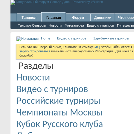
Танцпол
Главная
Форум
Дневники
Что ново
Танцуют Сеньоры
Новости
Фотогалерея
Видео с турниров
Путешеств
Home
Видео с турниров
Зарубежные турниры
Если это Ваш первый визит, кликните на ссылку
FAQ
, чтобы найти ответы
зарегистрироваться
или кликните вверху ссылку Регистрация. Для начала
Спасибо!
Разделы
Новости
Видео с турниров
Российские турниры
Чемпионаты Москвы
Кубок Русского клуба