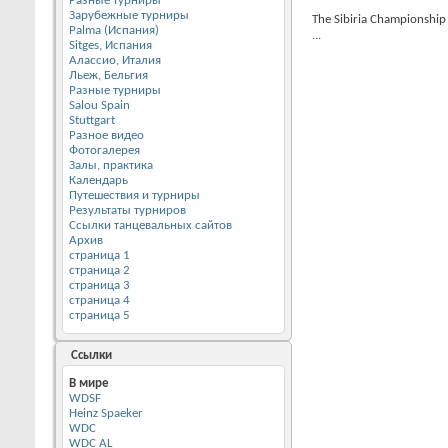
Разные турниры
Зарубежные турниры
The Sibiria Championship 
Palma (Испания)
...
Sitges, Испания
Алассио, Италия
Льеж, Бельгия
Разные турниры
Salou Spain
Stuttgart
Разное видео
Фотогалерея
Залы, практика
Календарь
Путешествия и турниры
Результаты турниров
Ссылки танцевальных сайтов
Архив
страница 1
страница 2
страница 3
страница 4
страница 5
Ссылки
В мире
WDSF
Heinz Spaeker
WDC
WDC AL