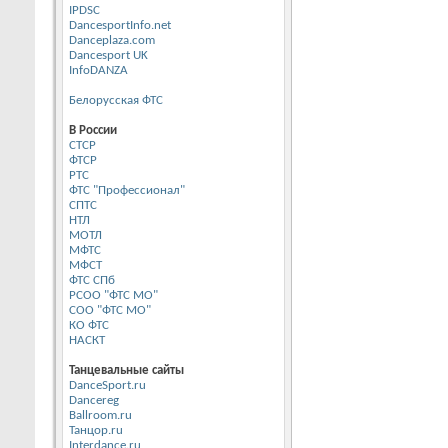
IPDSC
DancesportInfo.net
Danceplaza.com
Dancesport UK
InfoDANZA
Белорусская ФТС
В России
CТСР
ФТСР
РТС
ФТС "Профессионал"
СПТС
НТЛ
МОТЛ
МФТС
МФСТ
ФТС СПб
РСОО "ФТС МО"
СОО "ФТС МО"
КО ФТС
НАСКТ
Танцевальные сайты
DanceSport.ru
Dancereg
Ballroom.ru
Танцор.ru
Interdance.ru