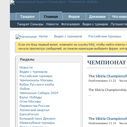
Танцпол
Главная
Форум
Дневники
Что ново
Танцуют Сеньоры
Новости
Фотогалерея
Видео с турниров
Путешеств
Home
Видео с турниров
Российские турниры
Если это Ваш первый визит, кликните на ссылку
FAQ
, чтобы найти ответы
начала просмотра сообщений, из панели навигации выберите форум, котор
Разделы
ЧЕМПИОНАТ 
Новости
Видео с турниров
Российские турниры
The Sibiria Championsh
Чемпионаты Москвы
Опубликовано 11:22 Число
Кубок Русского клуба
Лобня
The Sibiria Championship 
Чемпионат Сибири 2009
...
Вальс Победы
Огни Москвы
Первенства России
Латинский квартал
DanceForum
Большой приз Динамо
The Sibiria Championsh
Межклубные турниры
Опубликовано 11:14 Число