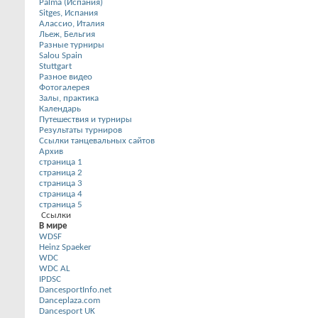
Palma (Испания)
Sitges, Испания
Алассио, Италия
Льеж, Бельгия
Разные турниры
Salou Spain
Stuttgart
Разное видео
Фотогалерея
Залы, практика
Календарь
Путешествия и турниры
Результаты турниров
Ссылки танцевальных сайтов
Архив
страница 1
страница 2
страница 3
страница 4
страница 5
Ссылки
В мире
WDSF
Heinz Spaeker
WDC
WDC AL
IPDSC
DancesportInfo.net
Danceplaza.com
Dancesport UK