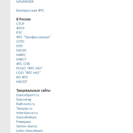
InfoDANZA
Белорусская ФТС
В России
CТСР
ФТСР
РТС
ФТС "Профессионал"
СПТС
НТЛ
МОТЛ
МФТС
МФСТ
ФТС СПб
РСОО "ФТС МО"
СОО "ФТС МО"
КО ФТС
НАСКТ
Танцевальные сайты
DanceSport.ru
Dancereg
Ballroom.ru
Танцор.ru
Interdance.ru
DancefoRum
Реверанс
Senior-dance
Lotos danceteam