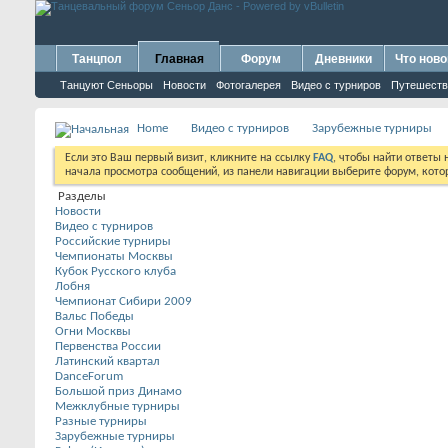
Танцпол
Главная
Форум
Дневники
Что ново
Танцуют Сеньоры
Новости
Фотогалерея
Видео с турниров
Путешеств
Home
Видео с турниров
Зарубежные турниры
Если это Ваш первый визит, кликните на ссылку
FAQ
, чтобы найти ответы
начала просмотра сообщений, из панели навигации выберите форум, котор
Разделы
Новости
Видео с турниров
Российские турниры
Чемпионаты Москвы
Кубок Русского клуба
Лобня
Чемпионат Сибири 2009
Вальс Победы
Огни Москвы
Первенства России
Латинский квартал
DanceForum
Большой приз Динамо
Межклубные турниры
Разные турниры
Зарубежные турниры