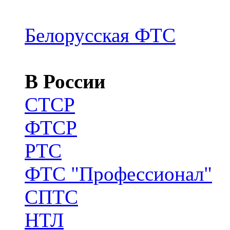
Белорусская ФТС
В России
CТСР
ФТСР
РТС
ФТС "Профессионал"
СПТС
НТЛ