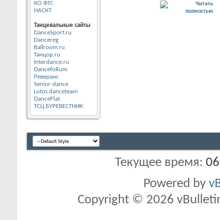
КО ФТС
НАСКТ
Танцевальные сайты
DanceSport.ru
Dancereg
Ballroom.ru
Танцор.ru
Interdance.ru
DancefoRum
Реверанс
Senior-dance
Lotos danceteam
DancePlat
ТСЦ БУРЕВЕСТНИК
Текущее время:
06
Powered by
vB
Copyright © 2026 vBulletin 