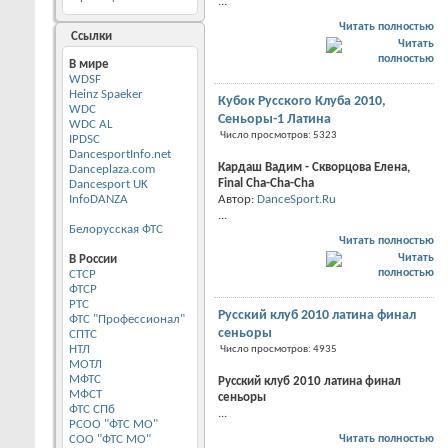
...
Читать полностью
Ссылки
В мире
WDSF
Heinz Spaeker
Кубок Русского Клуба 2010,
WDC
Сеньоры-1 Латина
WDC AL
Число просмотров: 5323
IPDSC
DancesportInfo.net
Кардаш Вадим - Скворцова Елена,
Danceplaza.com
Final Cha-Cha-Cha
Dancesport UK
InfoDANZA
Автор:
DanceSport.Ru
...
Белорусская ФТС
Читать полностью
В России
CТСР
ФТСР
РТС
Русский клуб 2010 латина финал
ФТС "Профессионал"
сеньоры
СПТС
НТЛ
Число просмотров: 4935
МОТЛ
МФТС
Русский клуб 2010 латина финал
МФСТ
сеньоры
ФТС СПб
...
РСОО "ФТС МО"
СОО "ФТС МО"
Читать полностью