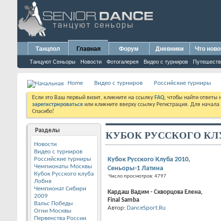
Танцпол
Главная
Форум
Дневники
Что ново
Танцуют Сеньоры
Новости
Фотогалерея
Видео с турниров
Путешеств
Home
Видео с турниров
Российские турниры
Если это Ваш первый визит, кликните на ссылку
FAQ
, чтобы найти ответы
зарегистрироваться
или кликните вверху ссылку Регистрация. Для начала
Спасибо!
Разделы
КУБОК РУССКОГО КЛ
Новости
Видео с турниров
Российские турниры
Кубок Русского Клуба 2010,
Чемпионаты Москвы
Сеньоры-1 Латина
Кубок Русского клуба
Число просмотров: 4797
Лобня
Чемпионат Сибири
Кардаш Вадим - Скворцова Елена,
2009
Final Samba
Вальс Победы
Автор:
DanceSport.Ru
Огни Москвы
Первенства России