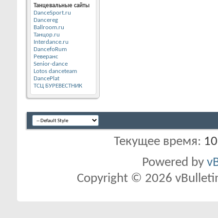
Танцевальные сайты
DanceSport.ru
Dancereg
Ballroom.ru
Танцор.ru
Interdance.ru
DancefoRum
Реверанс
Senior-dance
Lotos danceteam
DancePlat
ТСЦ БУРЕВЕСТНИК
Текущее время:
10
Powered by
vB
Copyright © 2026 vBulletin 