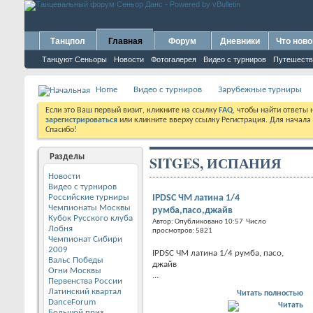
Танцпол
Главная
Форум
Дневники
Что ново
Танцуют Сеньоры
Новости
Фотогалерея
Видео с турниров
Путешеств
Home
Видео с турниров
Зарубежные турниры
Если это Ваш первый визит, кликните на ссылку
FAQ
, чтобы найти ответы
зарегистрироваться
или кликните вверху ссылку Регистрация. Для начала
Спасибо!
Разделы
SITGES, ИСПАНИЯ
Новости
Видео с турниров
Российские турниры
IPDSC ЧМ латина 1/4
Чемпионаты Москвы
румба,пасо,джайв
Кубок Русского клуба
Автор: Опубликовано 10:57 Число
Лобня
просмотров: 5821
Чемпионат Сибири
2009
IPDSC ЧМ латина 1/4 румба, пасо,
Вальс Победы
джайв
Огни Москвы
...
Первенства России
Латинский квартал
Читать полностью
DanceForum
Большой приз