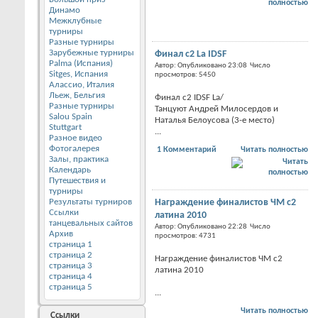
Динамо
Межклубные
турниры
Разные турниры
Зарубежные турниры
Финал с2 La IDSF
Palma (Испания)
Автор: Опубликовано 23:08 Число
Sitges, Испания
просмотров: 5450
Алассио, Италия
Льеж, Бельгия
Финал с2 IDSF La/
Разные турниры
Танцуют Андрей Милосердов и
Salou Spain
Наталья Белоусова (3-е место)
Stuttgart
...
Разное видео
Фотогалерея
1 Комментарий
Читать полностью
Залы, практика
Календарь
Путешествия и
турниры
Результаты турниров
Награждение финалистов ЧМ с2
Ссылки
латина 2010
танцевальных сайтов
Автор: Опубликовано 22:28 Число
Архив
просмотров: 4731
страница 1
страница 2
Награждение финалистов ЧМ с2
страница 3
латина 2010
страница 4
страница 5
...
Читать полностью
Ссылки