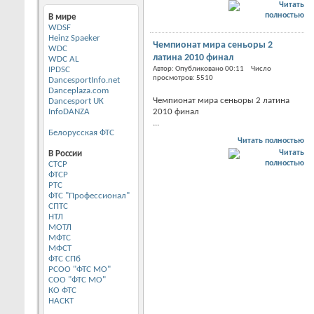
В мире
WDSF
Heinz Spaeker
Чемпионат мира сеньоры 2
WDC
латина 2010 финал
WDC AL
IPDSC
Автор: Опубликовано 00:11 Число
просмотров: 5510
DancesportInfo.net
Danceplaza.com
Чемпионат мира сеньоры 2 латина
Dancesport UK
InfoDANZA
2010 финал
...
Белорусская ФТС
Читать полностью
В России
CТСР
ФТСР
РТС
ФТС "Профессионал"
СПТС
НТЛ
МОТЛ
МФТС
МФСТ
ФТС СПб
РСОО "ФТС МО"
СОО "ФТС МО"
КО ФТС
НАСКТ