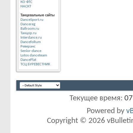
КО ФТС
НАСКТ
Танцевальные сайты
DanceSport.ru
Dancereg
Ballroom.ru
Танцор.ru
Interdance.ru
DancefoRum
Реверанс
Senior-dance
Lotos danceteam
DancePlat
ТСЦ БУРЕВЕСТНИК
Текущее время:
07
Powered by
vB
Copyright © 2026 vBulletin 