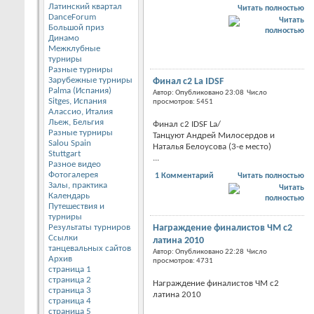
Латинский квартал
Читать полностью
DanceForum
Большой приз
Динамо
Межклубные
турниры
Разные турниры
Зарубежные турниры
Финал с2 La IDSF
Palma (Испания)
Автор: Опубликовано 23:08 Число
Sitges, Испания
просмотров: 5451
Алассио, Италия
Льеж, Бельгия
Финал с2 IDSF La/
Разные турниры
Танцуют Андрей Милосердов и
Salou Spain
Наталья Белоусова (3-е место)
Stuttgart
...
Разное видео
Фотогалерея
1 Комментарий
Читать полностью
Залы, практика
Календарь
Путешествия и
турниры
Результаты турниров
Награждение финалистов ЧМ с2
Ссылки
латина 2010
танцевальных сайтов
Автор: Опубликовано 22:28 Число
Архив
просмотров: 4731
страница 1
страница 2
Награждение финалистов ЧМ с2
страница 3
латина 2010
страница 4
страница 5