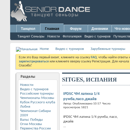
Танцпол
Главная
Форум
Дневники
Что ново
Танцуют Сеньоры
Новости
Фотогалерея
Видео с турниров
Путешеств
Home
Видео с турниров
Зарубежные турниры
Если это Ваш первый визит, кликните на ссылку
FAQ
, чтобы найти ответы
зарегистрироваться
или кликните вверху ссылку Регистрация. Для начала
Спасибо!
Разделы
SITGES, ИСПАНИЯ
Новости
Видео с турниров
Российские турниры
IPDSC ЧМ латина 1/4
Чемпионаты Москвы
румба,пасо,джайв
Кубок Русского клуба
Автор: Опубликовано 10:57 Число
Лобня
просмотров: 5821
Чемпионат Сибири
2009
IPDSC ЧМ латина 1/4 румба, пасо,
Вальс Победы
джайв
Огни Москвы
...
Первенства России