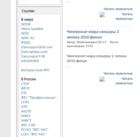
...
Читать полностью
Ссылки
В мире
WDSF
Heinz Spaeker
Чемпионат мира сеньоры 2
WDC
латина 2010 финал
WDC AL
IPDSC
Автор: Опубликовано 00:11 Число
просмотров: 5510
DancesportInfo.net
Danceplaza.com
Чемпионат мира сеньоры 2 латина
Dancesport UK
InfoDANZA
2010 финал
...
Белорусская ФТС
Читать полностью
В России
CТСР
ФТСР
РТС
ФТС "Профессионал"
СПТС
НТЛ
МОТЛ
МФТС
МФСТ
ФТС СПб
РСОО "ФТС МО"
СОО "ФТС МО"