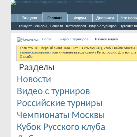
Танцпол
Главная
Форум
Дневники
Что ново
Танцуют Сеньоры
Новости
Фотогалерея
Видео с турниров
Путешеств
Home
Видео с турниров
Разное видео
Если это Ваш первый визит, кликните на ссылку
FAQ
, чтобы найти ответы
зарегистрироваться
или кликните вверху ссылку Регистрация. Для начала
Спасибо!
Разделы
Новости
Видео с турниров
Российские турниры
Чемпионаты Москвы
Кубок Русского клуба