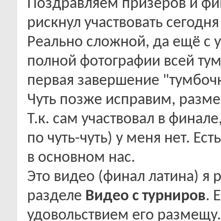
Поздравляем призёров и фина
рискнул участвовать сегодн
Реально сложной, да ещё с у
полной фотографии всей ту
первая завершение "тумбочки
Чуть позже исправим, разм
Т.к. сам участвовал в финал
по чуть-чуть) у меня нет. Ес
в основном нас.
Это видео (финал латина) я
разделе
Видео с турниров
. 
удовольствием его размещу.