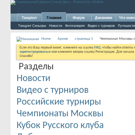
Танцпол
Главная
Форум
Дневники
Что ново
Танцуют Сеньоры
Новости
Фотогалерея
Видео с турниров
Путешеств
Home
Архив
страница 1
Чемпионат Москвы с
Если это Ваш первый визит, кликните на ссылку
FAQ
, чтобы найти ответы
зарегистрироваться
или кликните вверху ссылку Регистрация. Для начала
Спасибо!
Разделы
Новости
Видео с турниров
Российские турниры
Чемпионаты Москвы
Кубок Русского клуба