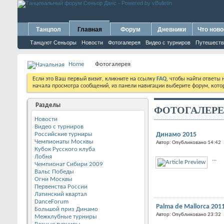
Танцпол
Главная
Форум
Дневники
Что ново
Танцуют Сеньоры
Новости
Фотогалерея
Видео с турниров
Путешеств
Home
Фотогалерея
Если это Ваш первый визит, кликните на ссылку
FAQ
, чтобы найти ответы
начала просмотра сообщений, из панели навигации выберите форум, котор
Разделы
ФОТОГАЛЕРЕ
Новости
Видео с турниров
Российские турниры
Динамо 2015
Чемпионаты Москвы
Автор: Опубликовано 14:42
Кубок Русского клуба
Лобня
...
Чемпионат Сибири 2009
Вальс Победы
Огни Москвы
Первенства России
Латинский квартал
DanceForum
Palma de Mallorca 2011
Большой приз Динамо
Автор: Опубликовано 23:32
Межклубные турниры