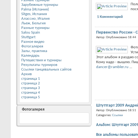
Разные турниры
Пол
Зарубежные турниры
пос
Palma (Испания)
Sitges, Испания
1 Комментарий
Алассио, Италия
Льеж, Бельгия
Разные турниры
Первенство России - С
Salou Spain
Stuttgart
Автор: Опубликовано 18:44
Разное видео
Фотогалерея
Фот
Залы, практика
Уст
Календарь
Этот альбом я раздаю с
Путешествия и турниры
Кому надо - вышлю. Пи
Результаты турниров
dancer@rambler.ru
...
Ссылки танцевальных сайтов
Архив
страница 1
страница 2
страница 3
страница 4
страница 5
Штуттгарт 2009 Андре
Фотогалерея
Автор: Опубликовано 18:51
Categories:
Ссылки
Альбом: Штуттгарт 200
Все альбомы пользоват