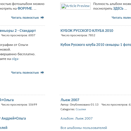
ностью фотоальбом можно
Полность альбом мож
мотреть на
ФОРУМЕ
. ...
посмотреть
ЗДЕСЬ
...
Читать полностью
Читать пол
еньоры 2 - Стандарт
КУБОК РУССКОГО КЛУБА 2010
 Число просмотров: 6007
Число просмотров: 7852
ографии от Ольги
Кубок Русского клуба 2010 сеньоры 1 фот
иновой.
овершенно бесплатно.
шите на
olga-
Читать полностью
й+Ольга
Льеж 2007
 Число просмотров: 10699
Автор: Опубликовано 01:13 Число просмотров: 
Categories:
Ссылки
9 Андрей+Ольга
Альбом: Льеж 2007
елей
Все альбомы пользователей