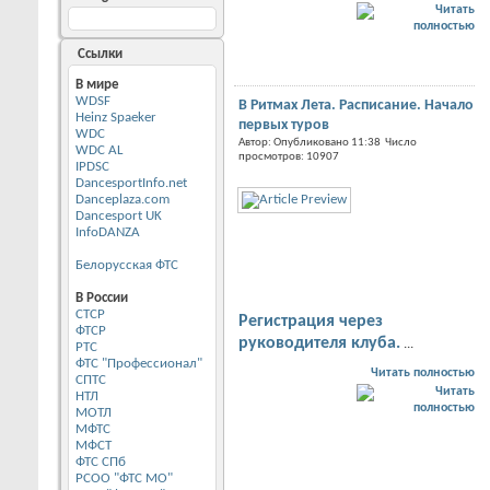
Ссылки
В мире
WDSF
В Ритмах Лета. Расписание. Начало
Heinz Spaeker
первых туров
WDC
Автор: Опубликовано 11:38 Число
WDC AL
просмотров: 10907
IPDSC
DancesportInfo.net
Danceplaza.com
Dancesport UK
InfoDANZA
Белорусская ФТС
В России
CТСР
Регистрация через
ФТСР
руководителя клуба.
...
РТС
ФТС "Профессионал"
Читать полностью
СПТС
НТЛ
МОТЛ
МФТС
МФСТ
ФТС СПб
РСОО "ФТС МО"