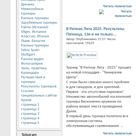
Динамо
Читать полностью
Межклубные
турниры
Разные турниры
Зарубежные турниры
Palma (Испания)
В Ритмах Лета 2025. Результаты.
Sitges, Испания
Пятница, 13е и не только...
Алассио, Италия
Автор: Опубликовано 12:27 Число
Льеж, Бельгия
просмотров: 19629
Разные турниры
Salou Spain
Stuttgart
Разное видео
Фотогалерея
Турнир "В Ритмах Лета - 2025" прошёл
Залы, практика
на новой площадке - "Тимирязев
Календарь
Путешествия и
Центр".
турниры
С этим было связано много проблем
Результаты турниров
и для танцоров, и для зрителей.
Ссылки
Первое - это отсутствие парковок!
танцевальных сайтов
Множество автомобилей посетителей
Архив
турнира бесконечно кружили по
страница 1
району вокруг места проведения.
страница 2
Далее.
страница 3
В первый день турнира полетела вся
страница 4
электронная система,
страница 5
обслуживающая соревнования.
...
Читать полностью
Telegram