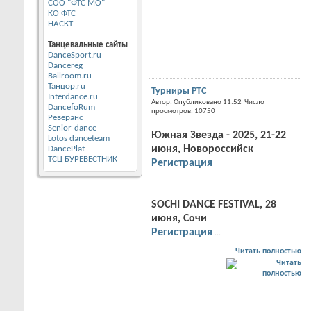
СОО "ФТС МО"
КО ФТС
НАСКТ
Танцевальные сайты
DanceSport.ru
Dancereg
Ballroom.ru
Танцор.ru
Турниры РТС
Interdance.ru
Автор: Опубликовано 11:52 Число
DancefoRum
просмотров: 10750
Реверанс
Senior-dance
Южная Звезда - 2025, 21-22
Lotos danceteam
июня, Новороссийск
DancePlat
ТСЦ БУРЕВЕСТНИК
Регистрация
SOCHI DANCE FESTIVAL, 28
июня, Сочи
Регистрация
...
Читать полностью