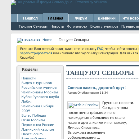
Танцпол
Главная
Форум
Дневники
Что ново
Танцуют Сеньоры
Новости
Фотогалерея
Видео с турниров
Путешеств
Home
Танцуют Сеньоры
Если это Ваш первый визит, кликните на ссылку
FAQ
, чтобы найти ответы
зарегистрироваться
или кликните вверху ссылку Регистрация. Для начала
Спасибо!
Разделы
ТАНЦУЮТ СЕНЬОРЫ
Новости
Видео с турниров
Российские турниры
Светлая память, дорогой друг!
Чемпионаты Москвы
Автор: Опубликовано 11:34
Кубок Русского клуба
Лобня
Грустные новости.
Чемпионат Сибири
Сегодня утром
2009
после почти трёхмесячного
Вальс Победы
нахождения в больнице не стало
Огни Москвы
нашего друга, коллеги по паркету,
Первенства России
Линара Сиразиева.
Латинский квартал
Выражаем искренние
DanceForum
соболезнования ...
Большой приз