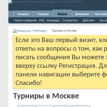
Танцпол
Главная
Форум
Дневники
Что ново
Новые сообщения
FAQ
Календарь
Сообщество
Действия
Быстр
Календарь
Турниры в Москве
Если это Ваш первый визит, к
ответы на вопросы о том, как 
писать сообщения Вы можете
вверху ссылку Регистрация. Д
панели навигации выберите фо
Спасибо!
Турниры в Москве