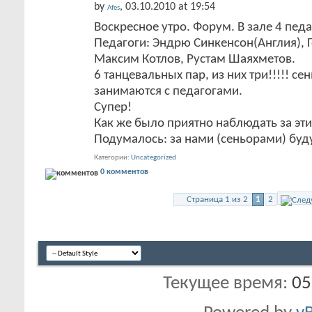
by
, 03.10.2010 at 19:54
Afes
Воскресное утро. Форум. В зале 4 педа
Педагоги: Эндрю Синкенсон(Англия), 
Максим Котлов, Рустам Шаяхметов.
6 танцевальных пар, из них три!!!!! се
занимаются с педагогами.
Супер!
Как же было приятно наблюдать за эт
Подумалось: за нами (сеньорами) буд
Категории
Uncategorized
0 комментов
Страница 1 из 2
1
2
Текущее время:
05