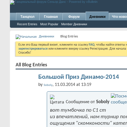
Танцпол
Главная
Форум
Дневники
Что ново
Recent Entries
Most Popular
Member Дневники
Дневники
Blog Entries
Если это Ваш первый визит, кликните на ссылку
FAQ
, чтобы найти ответы
зарегистрироваться
или кликните вверху ссылку Регистрация. Для начала
Спасибо!
All Blog Entries
Большой Приз Динамо-2014
by
, 11.03.2014 at 13:19
Soboly
Сообщение от
Soboly
вот тумбочка по С1 ст
из впечатлений, нам турнир по
ощущения "скомконости" катег