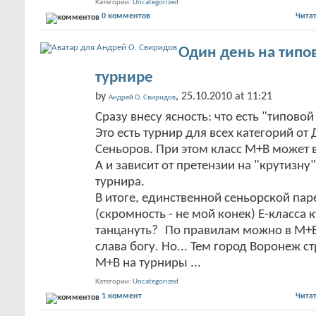
Категории
Uncategorized
0 комментов
Чита
Один день на тип
турнире
by
, 25.10.2010 at 11:21
Андрей О. Свиридов
Сразу внесу ясность: что есть "типово
Это есть турнир для всех категорий от 
Сеньоров. При этом класс М+В может 
А и зависит от претензии на "крутизну"
турнира.
В итоге, единственной сеньорской па
(скромность - не мой конек) Е-класса к
танцануть?
По правилам можно в М+В д
слава богу. Но... Тем город Воронеж ст
М+В на турниры
...
Категории
Uncategorized
1 коммент
Чита