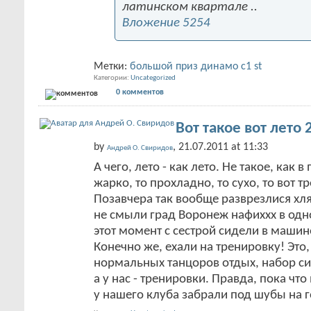
латинском квартале ..
Вложение 5254
Метки:
большой приз динамо с1 st
Категории
Uncategorized
0 комментов
Вот такое вот лето 
by
, 21.07.2011 at 11:33
Андрей О. Свиридов
А чего, лето - как лето. Не такое, как 
жарко, то прохладно, то сухо, то вот т
Позавчера так вообще разврезлися хля
не смыли град Воронеж нафиххх в одн
этот момент с сестрой сидели в машине
Конечно же, ехали на тренировку! Это,
нормальных танцоров отдых, набор си
а у нас - тренировки. Правда, пока что
у нашего клуба забрали под шубы на 