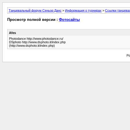
Танцевальный форум Сеньор Данс
>
Информация о турнирах
>
Cсылки танцева
Просмотр полной версии :
Фотосайты
Afes
Photodance http://www.photodance.ru/
DSphoto http://www.dsphoto.it/index.php
(http://www.dsphoto.it/index.php)
Po