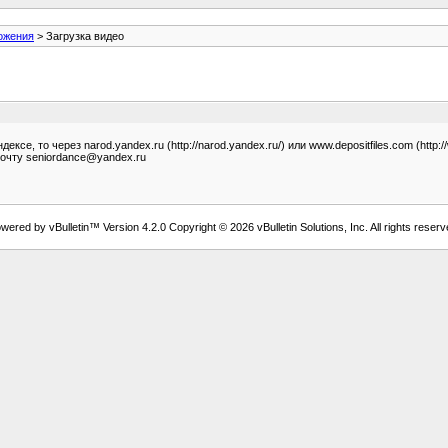
ожения
> Загрузка видео
се, то через narod.yandex.ru (http://narod.yandex.ru/) или www.depositfiles.com (http:
почту seniordance@yandex.ru
wered by vBulletin™ Version 4.2.0 Copyright © 2026 vBulletin Solutions, Inc. All rights reserv