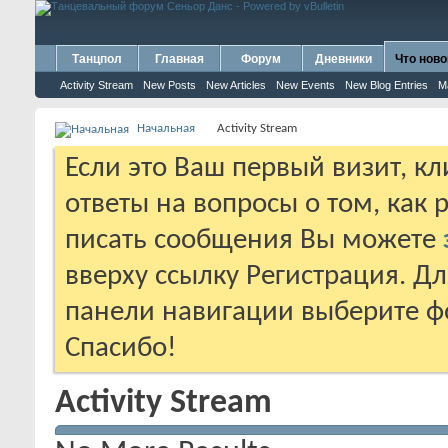
Танцпол
Главная
Форум
Дневники
Что ново
Activity Stream
New Posts
New Articles
New Events
New Blog Entries
M
Начальная
Activity Stream
Если это Ваш первый визит, к
ответы на вопросы о том, как 
писать сообщения Вы можете
вверху ссылку Регистрация. Д
панели навигации выберите фо
Спасибо!
Activity Stream